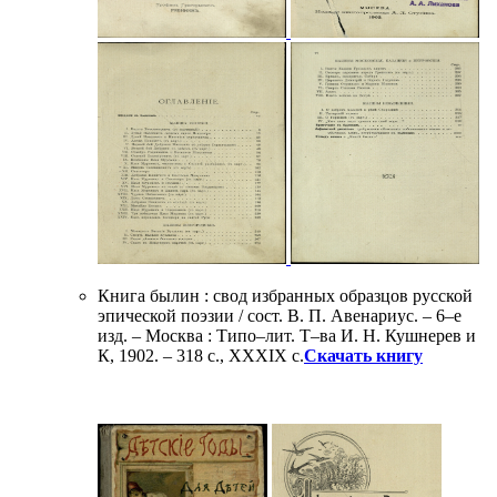
Книга былин : свод избранных образцов русской
эпической поэзии / cост. В. П. Авенариус. – 6–е
изд. – Москва : Типо–лит. Т–ва И. Н. Кушнерев и
К, 1902. – 318 с., ХХХIХ с.
Скачать книгу