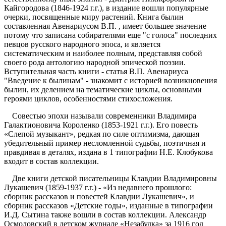
Кайгородова (1846-1924 г.г.), в издание вошли популярные
очерки, посвященные миру растений. Книга былин
составленная Авенариусом В.П. , имеет большее значение
потому что записана собирателями еще "с голоса" последних
певцов русского народного эпоса, и является
систематическим и наиболее полным, представляя собой
своего рода антологию народной эпической поэзии.
Вступительная часть книги - статья В.П. Авенариуса
"Введение к былинам" - знакомит с историей возникновения
былин, их делением на тематические циклы, основными
героями циклов, особенностями стихосложения.
Совестью эпохи называли современники Владимира
Галактионовича Короленко (1853-1921 г.г.). Его повесть
«Слепой музыкант», редкая по силе оптимизма, дающая
убедительный пример несломленной судьбы, поэтичная и
правдивая в деталях, издана в 1 типографии Н.Е. Клобукова
входит в состав коллекции.
Две книги детской писательницы Клавдии Владимировны
Лукашевич (1859-1937 г.г.) - «Из недавнего прошлого:
сборник рассказов и повестей Клавдии Лукашевич», и
сборник рассказов «Детские годы», изданные в типографии
И.Д. Сытина также вошли в состав коллекции. Александр
Осмоловский в детском журнале «Незабудка» за 1916 год