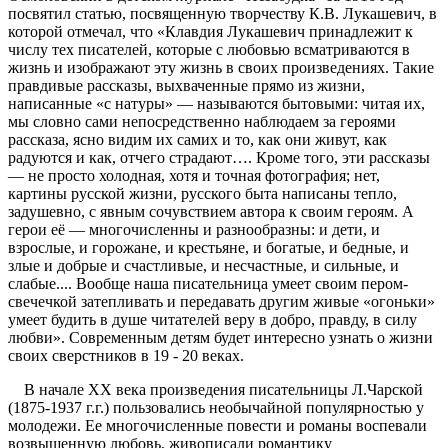
посвятил статью, посвященную творчеству К.В. Лукашевич, в
которой отмечал, что «Клавдия Лукашевич принадлежит к
числу тех писателей, которые с любовью всматриваются в
жизнь и изображают эту жизнь в своих произведениях. Такие
правдивые рассказы, выхваченные прямо из жизни,
написанные «с натуры» — называются бытовыми: читая их,
мы словно сами непосредственно наблюдаем за героями
рассказа, ясно видим их самих и то, как они живут, как
радуются и как, отчего страдают…. Кроме того, эти рассказы
— не просто холодная, хотя и точная фотография; нет,
картины русской жизни, русского быта написаны тепло,
задушевно, с явным сочувствием автора к своим героям. А
герои её — многочисленны и разнообразны: и дети, и
взрослые, и горожане, и крестьяне, и богатые, и бедные, и
злые и добрые и счастливые, и несчастные, и сильные, и
слабые.... Вообще наша писательница умеет своим пером-
свечечкой затепливать и передавать другим живые «огоньки»
умеет будить в душе читателей веру в добро, правду, в силу
любви». Современным детям будет интересно узнать о жизни
своих сверстников в 19 - 20 веках.
В начале XX века произведения писательницы Л.Чарской
(1875-1937 г.г.) пользовались необычайной популярностью у
молодежи. Ее многочисленные повести и романы воспевали
возвышенную любовь, живописали романтику