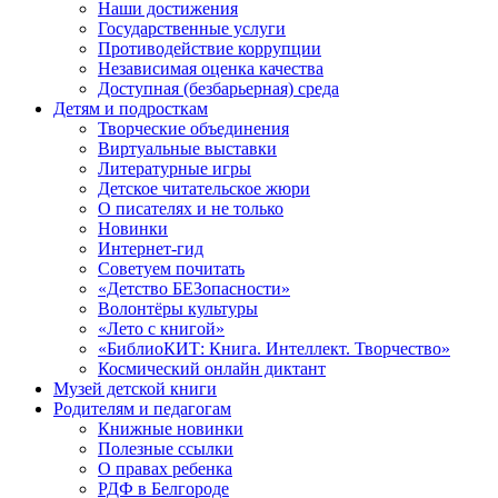
Наши достижения
Государственные услуги
Противодействие коррупции
Независимая оценка качества
Доступная (безбарьерная) среда
Детям и подросткам
Творческие объединения
Виртуальные выставки
Литературные игры
Детское читательское жюри
О писателях и не только
Новинки
Интернет-гид
Советуем почитать
«Детство БЕЗопасности»
Волонтёры культуры
«Лето с книгой»
«БиблиоКИТ: Книга. Интеллект. Творчество»
Космический онлайн диктант
Музей детской книги
Родителям и педагогам
Книжные новинки
Полезные ссылки
О правах ребенка
РДФ в Белгороде