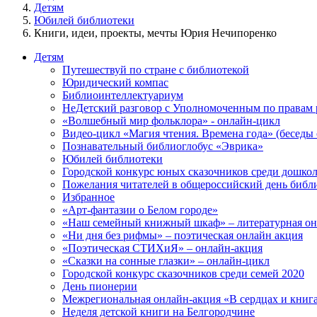
Детям
Юбилей библиотеки
Книги, идеи, проекты, мечты Юрия Нечипоренко
Детям
Путешествуй по стране с библиотекой
Юридический компас
Библиоинтеллектуариум
НеДетский разговор с Уполномоченным по правам р
«Волшебный мир фольклора» - онлайн-цикл
Видео-цикл «Магия чтения. Времена года» (беседы 
Познавательный библиоглобус «Эврика»
Юбилей библиотеки
Городской конкурс юных сказочников среди дошкол
Пожелания читателей в общероссийский день библ
Избранное
«Арт-фантазии о Белом городе»
«Наш семейный книжный шкаф» – литературная он
«Ни дня без рифмы» – поэтическая онлайн акция
«Поэтическая СТИХиЯ» – онлайн-акция
«Сказки на сонные глазки» – онлайн-цикл
Городской конкурс сказочников среди семей 2020
День пионерии
Межрегиональная онлайн-акция «В сердцах и книгах
Неделя детской книги на Белгородчине