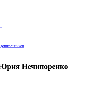
Т
и дошкольников
ы Юрия Нечипоренко