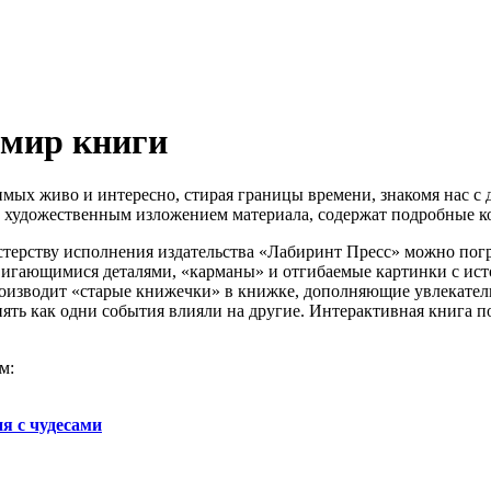
 мир книги
мых живо и интересно, стирая границы времени, знакомя нас с 
ду с художественным изложением материала, содержат подробные
астерству исполнения издательства «Лабиринт Пресс» можно пог
ыдвигающимися деталями, «карманы» и отгибаемые картинки с и
оизводит «старые книжечки» в книжке, дополняющие увлекател
ть как одни события влияли на другие. Интерактивная книга п
м:
я с чудесами