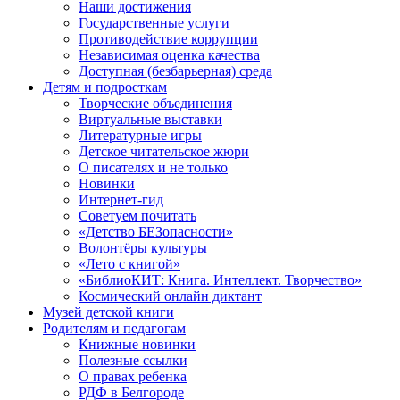
Наши достижения
Государственные услуги
Противодействие коррупции
Независимая оценка качества
Доступная (безбарьерная) среда
Детям и подросткам
Творческие объединения
Виртуальные выставки
Литературные игры
Детское читательское жюри
О писателях и не только
Новинки
Интернет-гид
Советуем почитать
«Детство БЕЗопасности»
Волонтёры культуры
«Лето с книгой»
«БиблиоКИТ: Книга. Интеллект. Творчество»
Космический онлайн диктант
Музей детской книги
Родителям и педагогам
Книжные новинки
Полезные ссылки
О правах ребенка
РДФ в Белгороде