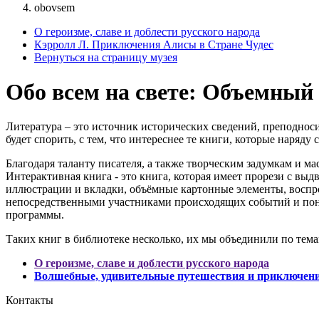
obovsem
О героизме, славе и доблести русского народа
Кэрролл Л. Приключения Алисы в Стране Чудес
Вернуться на страницу музея
Обо всем на свете: Объемный
Литература – это источник исторических сведений, преподноси
будет спорить, с тем, что интереснее те книги, которые наря
Благодаря таланту писателя, а также творческим задумкам и м
Интерактивная книга - это книга, которая имеет прорези с в
иллюстрации и вкладки, объёмные картонные элементы, воспр
непосредственными участниками происходящих событий и поня
программы.
Таких книг в библиотеке несколько, их мы объединили по тема
О героизме, славе и доблести русского народа
Волшебные, удивительные путешествия и приключени
Контакты