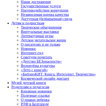
Наши достижения
Государственные услуги
Противодействие коррупции
Независимая оценка качества
Доступная (безбарьерная) среда
Детям и подросткам
Творческие объединения
Виртуальные выставки
Литературные игры
Детское читательское жюри
О писателях и не только
Новинки
Интернет-гид
Советуем почитать
«Детство БЕЗопасности»
Волонтёры культуры
«Лето с книгой»
«БиблиоКИТ: Книга. Интеллект. Творчество»
Космический онлайн диктант
Музей детской книги
Родителям и педагогам
Книжные новинки
Полезные ссылки
О правах ребенка
РДФ в Белгороде