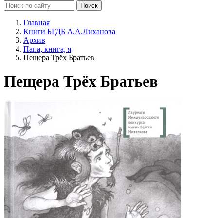
Главная
Книги БГДБ А.А.Лиханова
Архив
Папа, книга, я
Пещера Трёх Братьев
Пещера Трёх Братьев