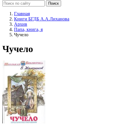
Главная
Книги БГДБ А.А.Лиханова
Архив
Папа, книга, я
Чучело
Чучело