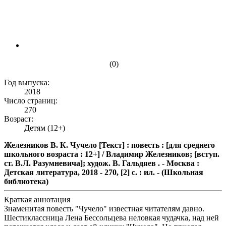
(0)
Год выпуска:
2018
Число страниц:
270
Возраст:
Детям (12+)
Железников В. К. Чучело [Текст] : повесть : [для среднего
школьного возраста : 12+] / Владимир Железников; [вступ.
ст. В.Л. Разумневича]; худож. В. Гальдяев . - Москва :
Детская литература, 2018 - 270, [2] с. : ил. - (Школьная
библиотека)
Краткая аннотация
Знаменитая повесть "Чучело" известная читателям давно.
Шестиклассница Лена Бессольцева неловкая чудачка, над ней