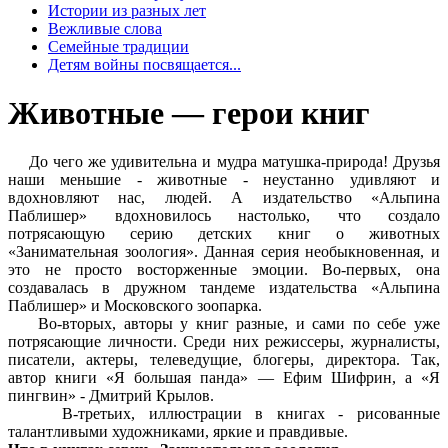
Истории из разных лет
Вежливые слова
Семейные традиции
Детям войны посвящается...
Животные — герои книг
До чего же удивительна и мудра матушка-природа! Друзья
наши меньшие - животные - неустанно удивляют и
вдохновляют нас, людей. А издательство «Альпина
Паблишер» вдохновилось настолько, что создало
потрясающую серию детских книг о животных
«Занимательная зоология». Данная серия необыкновенная, и
это не просто восторженные эмоции. Во-первых, она
создавалась в дружном тандеме издательства «Альпина
Паблишер» и Московского зоопарка.
Во-вторых, авторы у книг разные, и сами по себе уже
потрясающие личности. Среди них режиссеры, журналисты,
писатели, актеры, телеведущие, блогеры, директора. Так,
автор книги «Я большая панда» — Ефим Шифрин, а «Я
пингвин» - Дмитрий Крылов.
В-третьих, иллюстрации в книгах - рисованные
талантливыми художниками, яркие и правдивые.