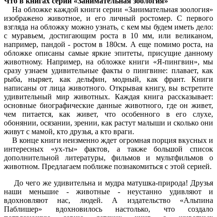
Что в книгах серии «Занимательная зоология»
На обложке каждой книги серии «Занимательная зоология»
изображено животное, и его личный ростомер. С первого
взгляда на обложку можно узнать, с кем мы будем иметь дело:
с муравьем, достигающим роста в 10 мм, или великаном,
например, пандой - ростом в 180см. А еще помимо роста, на
обложке описаны самые яркие эпитеты, присущие данному
животному. Например, на обложке книги «Я-пингвин», мы
сразу узнаем удивительные факты о пингвине: плавает, как
рыба, ныряет, как дельфин, модный, как франт. Книги
написаны от лица животного. Открывая книгу, вы встретите
удивительный мир животных. Каждая книга рассказывает:
основные биографические данные животного, где он живет,
чем питается, как живет, что особенного в его слухе,
обонянии, осязании, зрении, как растут малыши и сколько они
живут с мамой, кто друзья, а кто враги.
В конце книги неизменно ждет огромная порция вкусных и
интересных «ух-ты» фактов, а также большой список
дополнительной литературы, фильмов и мультфильмов о
животном. Предлагаем поближе познакомиться с этой серией.
До чего же удивительна и мудра матушка-природа! Друзья
наши меньшие - животные - неустанно удивляют и
вдохновляют нас, людей. А издательство «Альпина
Паблишер» вдохновилось настолько, что создало