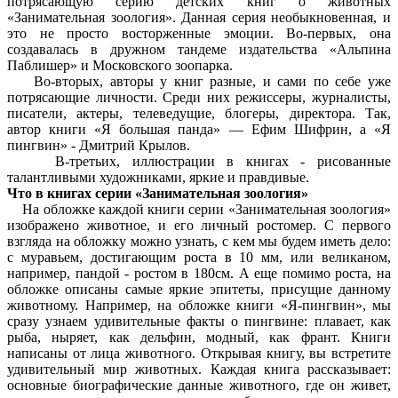
потрясающую серию детских книг о животных
«Занимательная зоология». Данная серия необыкновенная, и
это не просто восторженные эмоции. Во-первых, она
создавалась в дружном тандеме издательства «Альпина
Паблишер» и Московского зоопарка.
Во-вторых, авторы у книг разные, и сами по себе уже
потрясающие личности. Среди них режиссеры, журналисты,
писатели, актеры, телеведущие, блогеры, директора. Так,
автор книги «Я большая панда» — Ефим Шифрин, а «Я
пингвин» - Дмитрий Крылов.
В-третьих, иллюстрации в книгах - рисованные
талантливыми художниками, яркие и правдивые.
Что в книгах серии «Занимательная зоология»
На обложке каждой книги серии «Занимательная зоология»
изображено животное, и его личный ростомер. С первого
взгляда на обложку можно узнать, с кем мы будем иметь дело:
с муравьем, достигающим роста в 10 мм, или великаном,
например, пандой - ростом в 180см. А еще помимо роста, на
обложке описаны самые яркие эпитеты, присущие данному
животному. Например, на обложке книги «Я-пингвин», мы
сразу узнаем удивительные факты о пингвине: плавает, как
рыба, ныряет, как дельфин, модный, как франт. Книги
написаны от лица животного. Открывая книгу, вы встретите
удивительный мир животных. Каждая книга рассказывает:
основные биографические данные животного, где он живет,