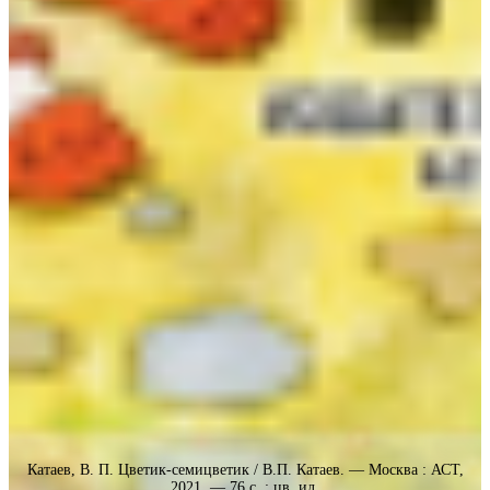
Катаев, В. П. Цветик-семицветик / В.П. Катаев. — Москва : АСТ,
2021. — 76 с. : цв. ил.