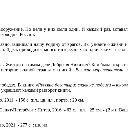
вооружение. Но цели у них были одни. И каждый раз, вставал
олководцы России.
едавно, защищали нашу Родину от врагов. Вы узнаете о жизни и
и. Здесь приводится много интересных исторических фактов,
ль. Жил ли на самом деле Добрыня Никитич? Кем была открыта
 историю родной страны с книгой «
Великие мореплаватели и
победах. В книге «
Русские богатыри: славные подвиги – юным
 украшают каждый разворот книги.
2011. - 156 с. :ил., цв. ил., портр. ; 29 см.
Санкт-Петербург : Питер, 2016. - 63 с. : ил. ; 25 см. - (Вы и Ваш
 2021. - 277 с. : цв. ил.