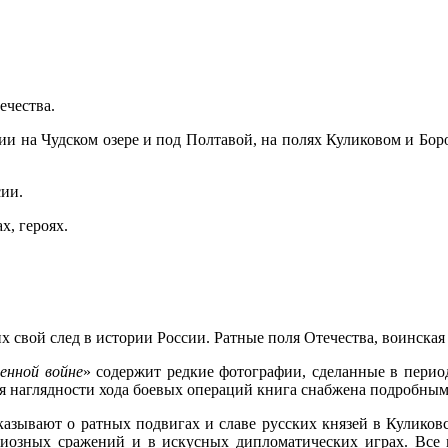
ечества.
сии на Чудском озере и под Полтавой, на полях Куликовом и Бор
ии.
х, героях.
их свой след в истории России. Ратные поля Отечества, воинска
венной войне
» содержит редкие фотографии, сделанные в перио
 наглядности хода боевых операций книга снабжена подробным
азывают о ратных подвигах и славе русских князей в Куликовс
ндиозных сражений и в искусных дипломатических играх. Все 