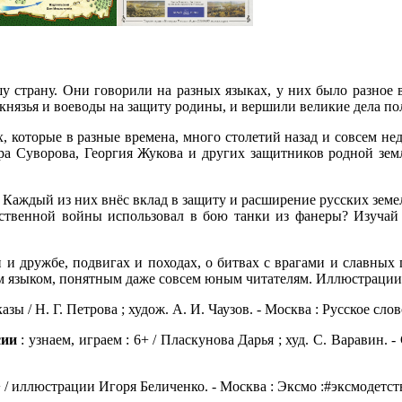
у страну. Они говорили на разных языках, у них было разное 
 князья и воеводы на защиту родины, и вершили великие дела п
х, которые в разные времена, много столетий назад и совсем н
ра Суворова, Георгия Жукова и других защитников родной земл
 Каждый из них внёс вклад в защиту и расширение русских земе
ственной войны использовал в бою танки из фанеры? Изучай
 и дружбе, подвигах и походах, о битвах с врагами и славных 
 языком, понятным даже совсем юным читателям. Иллюстрации
зы / Н. Г. Петрова ; худож. А. И. Чаузов. - Москва : Русское слово, 
сии
: узнаем, играем : 6+ / Пласкунова Дарья ; худ. С. Варавин. - 
 / иллюстрации Игоря Беличенко. - Москва : Эксмо :#эксмодетство,