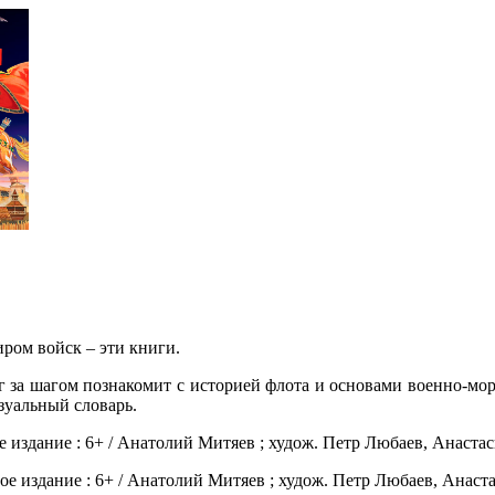
иром войск – эти книги.
г за шагом познакомит с историей флота и основами военно-мо
зуальный словарь.
 издание : 6+ / Анатолий Митяев ; худож. Петр Любаев, Анастаси
е издание : 6+ / Анатолий Митяев ; худож. Петр Любаев, Анастас