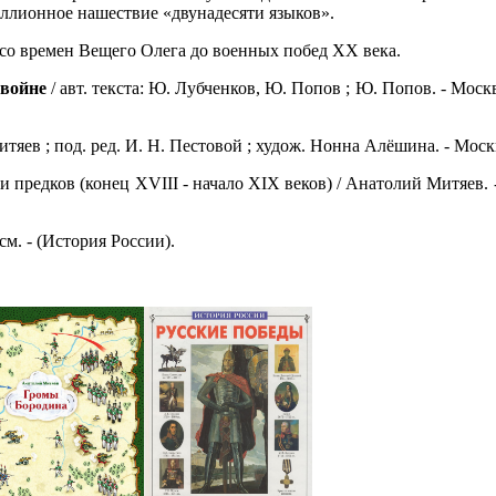
ллионное нашествие «двунадесяти языков».
 со времен Вещего Олега до военных побед XX века.
 войне
/ авт. текста: Ю. Лубченков, Ю. Попов ; Ю. Попов. - Москва :
тяев ; под. ред. И. Н. Пестовой ; худож. Нонна Алёшина. - Москва 
и предков (конец XVIII - начало XIX веков) / Анатолий Митяев. -
7 см. - (История России).