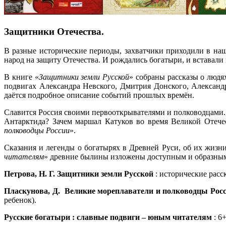
Защитники Отечества.
В разные исторические периоды, захватчики приходили в наш
народ на защиту Отечества. И рождались богатыри, и вставали
В книге «
Защитники земли Русской
» собраны рассказы о людя
подвигах Александра Невского, Дмитрия Донского, Александ
даётся подробное описание событий прошлых времён.
Славится Россия своими первооткрывателями и полководцами.
Антарктида? Зачем маршал Катуков во время Великой Отече
полководцы России
».
Сказания и легенды о богатырях в Древней Руси, об их жизни
читателям
» древние былины изложены доступным и образным
Петрова, Н. Г. Защитники земли Русской
: исторические расска
Пласкунова, Д. Великие мореплаватели и полководцы Рос
ребенок).
Русские богатыри : славные подвиги – юным читателям
: 6+