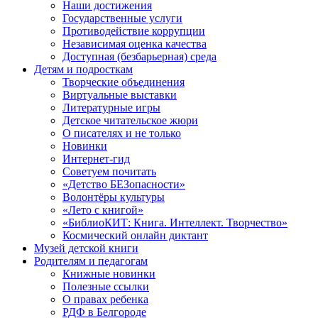
Наши достижения
Государственные услуги
Противодействие коррупции
Независимая оценка качества
Доступная (безбарьерная) среда
Детям и подросткам
Творческие объединения
Виртуальные выставки
Литературные игры
Детское читательское жюри
О писателях и не только
Новинки
Интернет-гид
Советуем почитать
«Детство БЕЗопасности»
Волонтёры культуры
«Лето с книгой»
«БиблиоКИТ: Книга. Интеллект. Творчество»
Космический онлайн диктант
Музей детской книги
Родителям и педагогам
Книжные новинки
Полезные ссылки
О правах ребенка
РДФ в Белгороде