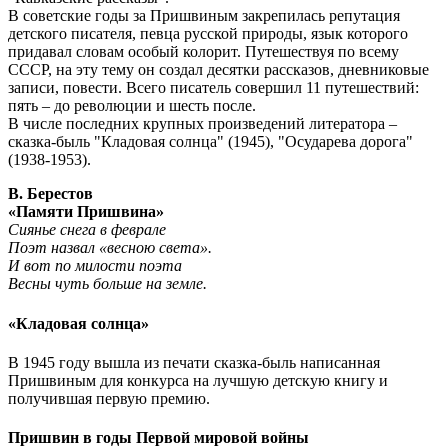
В советские годы за Пришвиным закрепилась репутация
детского писателя, певца русской природы, язык которого
придавал словам особый колорит. Путешествуя по всему
СССР, на эту тему он создал десятки рассказов, дневниковые
записи, повести. Всего писатель совершил 11 путешествий:
пять – до революции и шесть после.
В числе последних крупных произведений литератора –
сказка-быль "Кладовая солнца" (1945), "Осударева дорога"
(1938-1953).
В. Берестов
«Памяти Пришвина»
Сиянье снега в феврале
Поэт назвал «весною света».
И вот по милости поэта
Весны чуть больше на земле.
«Кладовая солнца»
В 1945 году вышла из печати сказка-быль написанная
Пришвиным для конкурса на лучшую детскую книгу и
получившая первую премию.
Пришвин в годы Первой мировой войны