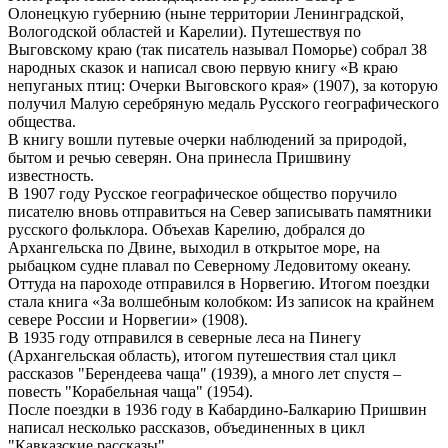
Олонецкую губернию (ныне территории Ленинградской,
Вологодской областей и Карелии). Путешествуя по
Выговскому краю (так писатель называл Поморье) собрал 38
народных сказок и написал свою первую книгу «В краю
непуганых птиц: Очерки Выговского края» (1907), за которую
получил Малую серебряную медаль Русского географического
общества.
В книгу вошли путевые очерки наблюдений за природой,
бытом и речью северян. Она принесла Пришвину
известность.
В 1907 году Русское географическое общество поручило
писателю вновь отправиться на Север записывать памятники
русского фольклора. Объехав Карелию, добрался до
Архангельска по Двине, выходил в открытое море, на
рыбацком судне плавал по Северному Ледовитому океану.
Оттуда на пароходе отправился в Норвегию. Итогом поездки
стала книга «За волшебным колобком: Из записок на крайнем
севере России и Норвегии» (1908).
В 1935 году отправился в северные леса на Пинегу
(Архангельская область), итогом путешествия стал цикл
рассказов "Берендеева чаща" (1939), а много лет спустя –
повесть "Корабельная чаща" (1954).
После поездки в 1936 году в Кабардино-Балкарию Пришвин
написал несколько рассказов, объединенных в цикл
"Кавказские рассказы".