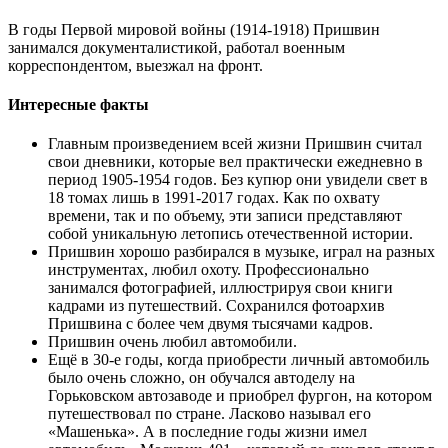
В годы Первой мировой войны (1914-1918) Пришвин
занимался документалистикой, работал военным
корреспондентом, выезжал на фронт.
Интересные факты
Главным произведением всей жизни Пришвин считал
свои дневники, которые вел практически ежедневно в
период 1905-1954 годов. Без купюр они увидели свет в
18 томах лишь в 1991-2017 годах. Как по охвату
времени, так и по объему, эти записи представляют
собой уникальную летопись отечественной истории.
Пришвин хорошо разбирался в музыке, играл на разных
инструментах, любил охоту. Профессионально
занимался фотографией, иллюстрируя свои книги
кадрами из путешествий. Сохранился фотоархив
Пришвина с более чем двумя тысячами кадров.
Пришвин очень любил автомобили.
Ещё в 30-е годы, когда приобрести личный автомобиль
было очень сложно, он обучался автоделу на
Горьковском автозаводе и приобрел фургон, на котором
путешествовал по стране. Ласково называл его
«Машенька». А в последние годы жизни имел