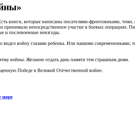
ойны»
сть книги, которые написаны писателями-фронтовиками, теми, 
ни принимали непосредственное участие в боевых операциях. Пи
е и послевоенные невзгоды.
то видел войну глазами ребенка. Или нашими современниками, те
 тему войны. Желание отдать дань памяти тем страшным дням.
щенную Победе в Великой Отечественной войне.
е море