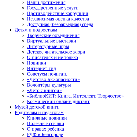
Наши достижения
Государственные услуги
Противодействие коррупции
Независимая оценка качества
Доступная (безбарьерная) среда
Детям и подросткам
Творческие объединения
Виртуальные выставки
Литературные игры
Детское читательское жюри
О писателях и не только
Новинки
Интернет-гид
Советуем почитать
«Детство БЕЗопасности»
Волонтёры культуры
«Лето с книгой»
«БиблиоКИТ: Книга. Интеллект. Творчество»
Космический онлайн диктант
Музей детской книги
Родителям и педагогам
Книжные новинки
Полезные ссылки
О правах ребенка
РДФ в Белгороде