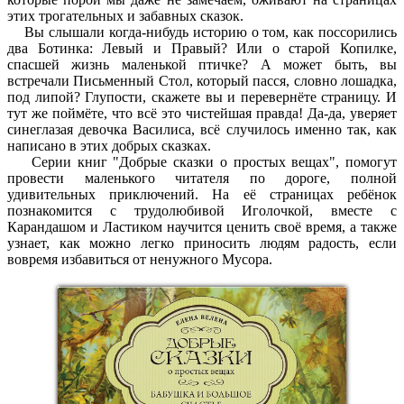
этих трогательных и забавных сказок.
Вы слышали когда-нибудь историю о том, как поссорились
два Ботинка: Левый и Правый? Или о старой Копилке,
спасшей жизнь маленькой птичке? А может быть, вы
встречали Письменный Стол, который пасся, словно лошадка,
под липой? Глупости, скажете вы и перевернёте страницу. И
тут же поймёте, что всё это чистейшая правда! Да-да, уверяет
синеглазая девочка Василиса, всё случилось именно так, как
написано в этих добрых сказках.
Серии книг "Добрые сказки о простых вещах", помогут
провести маленького читателя по дороге, полной
удивительных приключений. На её страницах ребёнок
познакомится с трудолюбивой Иголочкой, вместе с
Карандашом и Ластиком научится ценить своё время, а также
узнает, как можно легко приносить людям радость, если
вовремя избавиться от ненужного Мусора.