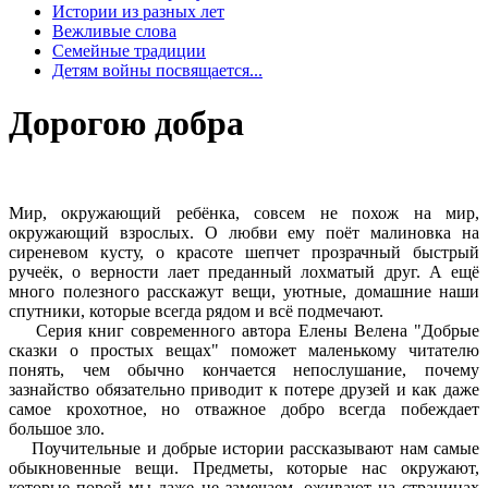
Истории из разных лет
Вежливые слова
Семейные традиции
Детям войны посвящается...
Дорогою добра
Мир, окружающий ребёнка, совсем не похож на мир,
окружающий взрослых. О любви ему поёт малиновка на
сиреневом кусту, о красоте шепчет прозрачный быстрый
ручеёк, о верности лает преданный лохматый друг. А ещё
много полезного расскажут вещи, уютные, домашние наши
спутники, которые всегда рядом и всё подмечают.
Серия книг современного автора Елены Велена "Добрые
сказки о простых вещах" поможет маленькому читателю
понять, чем обычно кончается непослушание, почему
зазнайство обязательно приводит к потере друзей и как даже
самое крохотное, но отважное добро всегда побеждает
большое зло.
Поучительные и добрые истории рассказывают нам самые
обыкновенные вещи. Предметы, которые нас окружают,
которые порой мы даже не замечаем, оживают на страницах