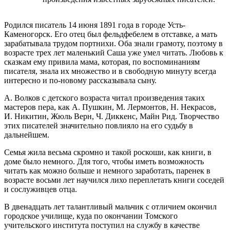
Родился писатель 14 июня 1891 года в городе Усть-
Каменогорск. Его отец был фельдфебелем в отставке, а мать
зарабатывала трудом портнихи. Оба знали грамоту, поэтому в
возрасте трех лет маленький Саша уже умел читать. Любовь к
сказкам ему привила мама, которая, по воспоминаниям
писателя, знала их множество и в свободную минуту всегда
интересно и по-новому рассказывала сыну.
А. Волков с детского возраста читал произведения таких
мастеров пера, как А. Пушкин, М. Лермонтов, Н. Некрасов,
И. Никитин, Жюль Верн, Ч. Диккенс, Майн Рид. Творчество
этих писателей значительно повлияло на его судьбу в
дальнейшем.
Семья жила весьма скромно и такой роскоши, как книги, в
доме было немного. Для того, чтобы иметь возможность
читать как можно больше и немного заработать, паренек в
возрасте восьми лет научился лихо переплетать книги соседей
и сослуживцев отца.
В двенадцать лет талантливый мальчик с отличием окончил
городское училище, куда по окончании Томского
учительского института поступил на службу в качестве