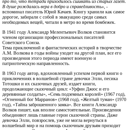
про то, что тетради приходилось сшивать из старых газет.
В душе рождалась вера в добро и справедливость»,
-
вспоминал писатель Юрий Качаев. Книгу хранили как самое
дорогое, забирали с собой в эвакуацию среди самых
необходимых вещей, читали в метро во время бомбежек.
В 1941 году Александр Мелентьевич Волков становится
членом организации профессиональных писателей
Советского Союза.
Тема приключений и фантастических историй в творчестве
А.М. Волкова в годы войны уходит на другой план, все его
произведения этого периода имеют военную и
патриотическую направленность.
В 1963 году автор, вдохновленный успехом первой книги о
приключениях в волшебной стране девочки Элли, песика
Тотошки и их сказочных друзей, издает книги,
продолжающие сказочный цикл: «Урфин Джюс и его
деревянные солдаты», «Семь подземных королей» (1967 год),
«Огненный бог Марранов» (1968 год), «Желтый туман» (1970
год), «Тайна заброшенного замка». Все книги Александр
Волков пишет, как вполне самостоятельные. Произведения
объединяют лишь главные герои сказочной страны. Даже
девочка Элли, повзрослев, уже не могла вернуться в
волшебный мир и на помощь сказочным друзьям приходит