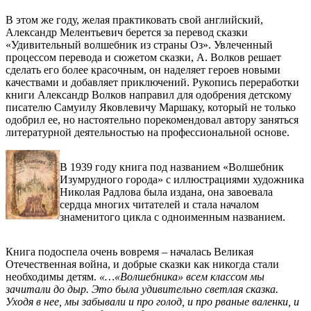
В этом же году, желая практиковать свой английский,
Александр Мелентьевич берется за перевод сказки
«Удивительный волшебник из страны Оз». Увлеченный
процессом перевода и сюжетом сказки, А. Волков решает
сделать его более красочным, он наделяет героев новыми
качествами и добавляет приключений. Рукопись переработки
книги Александр Волков направил для одобрения детскому
писателю Самуилу Яковлевичу Маршаку, который не только
одобрил ее, но настоятельно порекомендовал автору заняться
литературной деятельностью на профессиональной основе.
В 1939 году книга под названием «Волшебник
Изумрудного города» с иллюстрациями художника
Николая Радлова была издана, она завоевала
сердца многих читателей и стала началом
знаменитого цикла с одноименным названием.
Книга подоспела очень вовремя – началась Великая
Отечественная война, и добрые сказки как никогда стали
необходимы детям.
«…«Волшебника» всем классом мы
зачитали до дыр. Это была удивительно светлая сказка.
Уходя в нее, мы забывали и про голод, и про рваные валенки, и