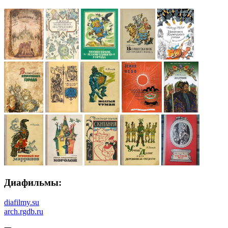
Диафильмы:
diafilmy.su
arch.rgdb.ru