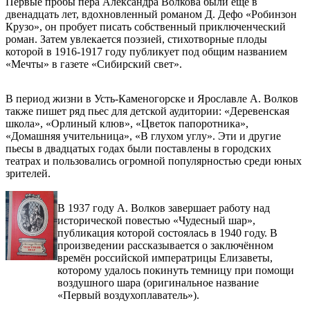
Первые пробы пера Александра Волкова были еще в
двенадцать лет, вдохновленный романом Д. Дефо «Робинзон
Крузо», он пробует писать собственный приключенческий
роман. Затем увлекается поэзией, стихотворные плоды
которой в 1916-1917 году публикует под общим названием
«Мечты» в газете «Сибирский свет».
В период жизни в Усть-Каменогорске и Ярославле А. Волков
также пишет ряд пьес для детской аудитории: «Деревенская
школа», «Орлиный клюв», «Цветок папоротника»,
«Домашняя учительница», «В глухом углу». Эти и другие
пьесы в двадцатых годах были поставлены в городских
театрах и пользовались огромной популярностью среди юных
зрителей.
В 1937 году А. Волков завершает работу над
исторической повестью «Чудесный шар»,
публикация которой состоялась в 1940 году. В
произведении рассказывается о заключённом
времён российской императрицы Елизаветы,
которому удалось покинуть темницу при помощи
воздушного шара (оригинальное название
«Первый воздухоплаватель»).