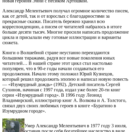
новая героиня Энни с песиком Артошкой.
Александр Мелентьевич получал огромное количество писем,
как от детей, так и от взрослых с благодарностями за
прекрасные сказки. Писатель бережно хранил всю
корреспонденцию, а писем от читателей набралось в итоге
больше десяти тысяч. Многие просили написать продолжение
цикла и присылали ему готовые иллюстрации и варианты
сюжета.
Книги о Волшебной стране неустанно переиздаются
большими тиражами, радуя все новые поколения юных
читателей… В нашей стране этот цикл стал настолько
популярен, что в 90-е годы начали создаваться его
продолжения. Начало этому положил Юрий Кузнецов,
который решил продолжить эпопею и написал новую повесть
— «Изумрудный дождь» (1992). Детский писатель Сергей
Сухинов, начиная с 1997 года, издал уже более 20-ти книг
серии «Изумрудный город». В 1996 году Леонид
Владимирский, иллюстратор книг А. Волкова и А. Толстого,
связал двух своих любимых героев в книге «Буратино в
Изумрудном городе».
Умер Александр Мелентьевич в 1977 году 3 июля,
оставив после себя богатейшее наследство в виде