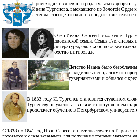
Происходил из древнего рода тульских дворян Ту
Ивана Тургенева, выехавшего из Золотой Орды к
легенда гласит, что один из предков писателя не
Отец Ивана, Сергей Николаевич Турген
дворянской семьи. Семья Тургеневых 
литературы, была хорошо осведомлена 
охотно цитировала.
Детство Ивана было безоблачны
находилось неподалеку от горо
гувернантками и общался с кре
В 1833 году И. Тургенев становится студентом слов
Тургеневу не удалось – в связи с поступлением ста
продолжает обучение в Петербургском университете
С 1838 по 1841 год Иван Сергеевич путешествует по Европе, 
готовится к сдаче экзаменов для получения степени магистра