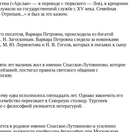
ргена («Арслан» — в переводе с тюркского — Лев), в крещении
лужили на государственной службе с XV века. Семейная
Отрепьев...» и был за это казнен.
о писателя, Варвара Петровна, происходила из богатой
. Н. Загоскиным. Варвара Петровна следила за новинками
, М. Ю. Лермонтова и Н. В. Гоголя, которых в письмах к сыну
вяти лет мальчик жил в имении Спасское-Лутовиново, которое
ейзажей, постигал правила светского общения с
оскву.
 ему едва исполнилось пятнадцать лет. Однако закончить его
е семейство переезжает в Северную столицу. Тургенев
о с философией увлекается литературой.
ается в родовое имение Спасское-Лутовиново и усиленно
олучении должности профессора философии при Московском