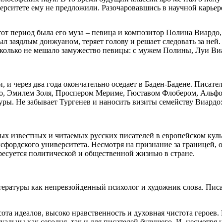
верситете ему не предложили. Разочаровавшись в научной карьер
от период была его муза – певица и композитор Полина Виардо,
лыл заядлым донжуаном, теряет голову и решает следовать за не
колько не мешало замужество певицы: с мужем Полины, Луи Виа
, и через два года окончательно оседает в Баден-Бадене. Писат
го, Эмилем Золя, Проспером Мериме, Гюставом Флобером, Альф
. Не забывает Тургенев и наносить визиты семейству Виардо: у
мых известных и читаемых русских писателей в европейском кул
сфордского университета. Несмотря на признание за границей, о
ресуется политической и общественной жизнью в стране.
тературы как непревзойденный психолог и художник слова. Писа
сота идеалов, высоко нравственность и духовная чистота герое
льны как сегодня, так и для писателей будущего. И, несмотря на