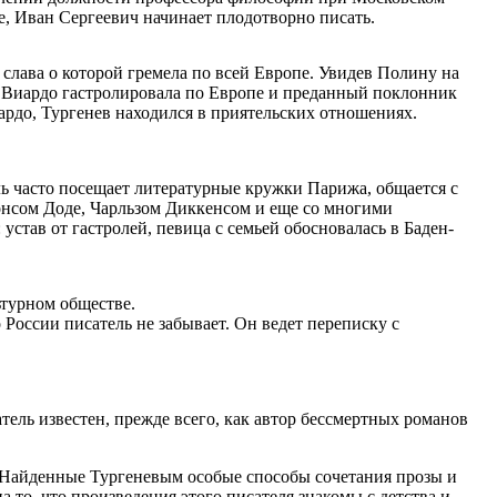
е, Иван Сергеевич начинает плодотворно писать.
 слава о которой гремела по всей Европе. Увидев Полину на
й. Виардо гастролировала по Европе и преданный поклонник
рдо, Тургенев находился в приятельских отношениях.
ель часто посещает литературные кружки Парижа, общается с
онсом Доде, Чарльзом Диккенсом и еще со многими
став от гастролей, певица с семьей обосновалась в Баден-
ьтурном обществе.
 России писатель не забывает. Он ведет переписку с
тель известен, прежде всего, как автор бессмертных романов
в. Найденные Тургеневым особые способы сочетания прозы и
 то, что произведения этого писателя знакомы с детства и