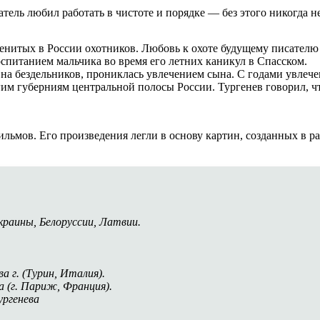
тель любил работать в чистоте и порядке — без этого никогда н
менитых в России охотников. Любовь к охоте будущему писателю
спитанием мальчика во время его летних каникул в Спасском.
 на бездельников, прониклась увлечением сына. С годами увлече
гим губерниям центральной полосы России. Тургенев говорил, чт
льмов. Его произведения легли в основу картин, созданных в р
краины, Белоруссии, Латвии.
а г. (Турин, Италия).
а (г. Париж, Франция).
ургенева