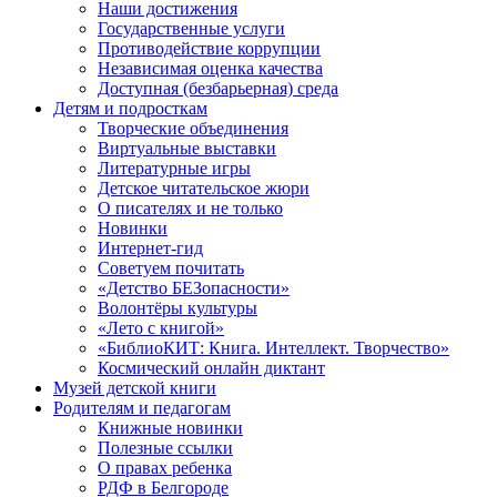
Наши достижения
Государственные услуги
Противодействие коррупции
Независимая оценка качества
Доступная (безбарьерная) среда
Детям и подросткам
Творческие объединения
Виртуальные выставки
Литературные игры
Детское читательское жюри
О писателях и не только
Новинки
Интернет-гид
Советуем почитать
«Детство БЕЗопасности»
Волонтёры культуры
«Лето с книгой»
«БиблиоКИТ: Книга. Интеллект. Творчество»
Космический онлайн диктант
Музей детской книги
Родителям и педагогам
Книжные новинки
Полезные ссылки
О правах ребенка
РДФ в Белгороде