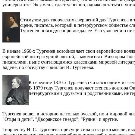
университете. Экзамены сдает успешно, однако остаться в уни
Стимулом для творческих свершений для Тургенева в т
сцене, писатель, который в петербургском обществе с
Тургенев повсюду сопровождал ее. Его увлечению нис
В начале 1960-х Тургенев возобновляет свои европейские вояжи
европейской литературной элитой, знакомится с Виктором Гю
писателями, ныне считающимися классиками мировой литературы
Бадене, по соседству с виллой И. Тургенева.
К середине 1870-х Тургенев считался одним из са
В 1879 году Тургенев получает степень доктора Ок
петербургскими друзьями и родственниками, инте
Тургенев вошел в историю не только русской, но и мировой ли
"Отцы и дети", "Дворянское гнездо", "Рудин" и другие.
Творчеству И. С. Тургенева присущи сила и острота мысли, вы
поэзии многому научили позднейших писателей и остаются актуа