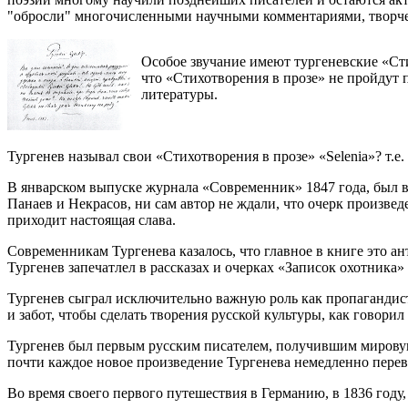
"обросли" многочисленными научными комментариями, творче
Особое звучание имеют тургеневские «Сти
что «Стихотворения в прозе» не пройдут 
литературы.
Тургенев называл свои «Стихотворения в прозе» «Selenia»? т
В январском выпуске журнала «Современник» 1847 года, был в
Панаев и Некрасов, ни сам автор не ждали, что очерк произведе
приходит настоящая слава.
Современникам Тургенева казалось, что главное в книге это ан
Тургенев запечатлел в рассказах и очерках «Записок охотника» 
Тургенев сыграл исключительно важную роль как пропагандист 
и забот, чтобы сделать творения русской культуры, как говори
Тургенев был первым русским писателем, получившим мировую
почти каждое новое произведение Тургенева немедленно пере
Во время своего первого путешествия в Германию, в 1836 году,