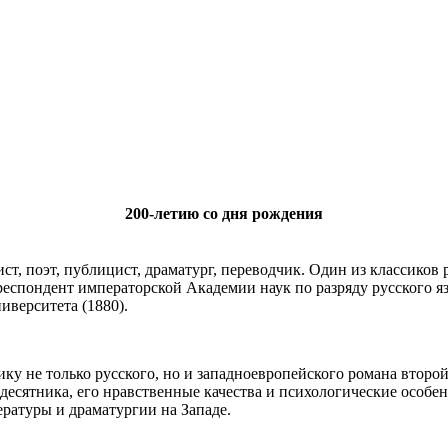
200-летию со дня рождения
т, поэт, публицист, драматург, переводчик. Один из классиков
респондент императорской Академии наук по разряду русского я
иверситета (1880).
ику не только русского, но и западноевропейского романа втор
десятника, его нравственные качества и психологические особен
ратуры и драматургии на Западе.