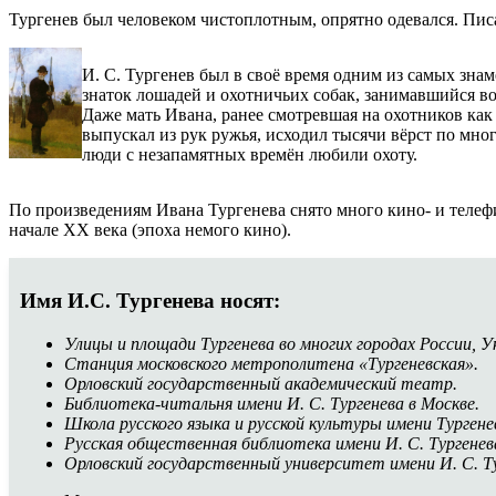
Тургенев был человеком чистоплотным, опрятно одевался. Писа
И. С. Тургенев был в своё время одним из самых зна
знаток лошадей и охотничьих собак, занимавшийся во
Даже мать Ивана, ранее смотревшая на охотников как
выпускал из рук ружья, исходил тысячи вёрст по мно
люди с незапамятных времён любили охоту.
По произведениям Ивана Тургенева снято много кино- и телефи
начале XX века (эпоха немого кино).
Имя И.С. Тургенева носят:
Улицы и площади Тургенева во многих городах России, У
Станция московского метрополитена «Тургеневская».
Орловский государственный академический театр.
Библиотека-читальня имени И. С. Тургенева в Москве.
Школа русского языка и русской культуры имени Тургенев
Русская общественная библиотека имени И. С. Тургенев
Орловский государственный университет имени И. С. Т