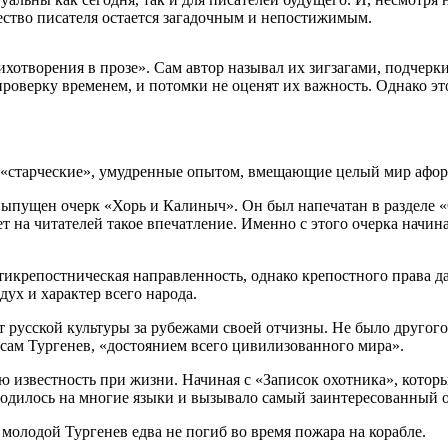
ство писателя остается загадочным и непостижимым.
хотворения в прозе». Сам автор называл их зигзагами, подчерки
проверку временем, и потомки не оценят их важность. Однако эт
.е. «старческие», умудренные опытом, вмещающие целый мир афо
ыпущен очерк «Хорь и Калиныч». Он был напечатан в разделе «С
т на читателей такое впечатление. Именно с этого очерка начина
тикрепостническая направленность, однако крепостного права да
дух и характер всего народа.
русской культуры за рубежами своей отчизны. Не было другого 
л сам Тургенев, «достоянием всего цивилизованного мира».
 известность при жизни. Начиная с «Записок охотника», котор
водилось на многие языки и вызывало самый заинтересованный 
 молодой Тургенев едва не погиб во время пожара на корабле.