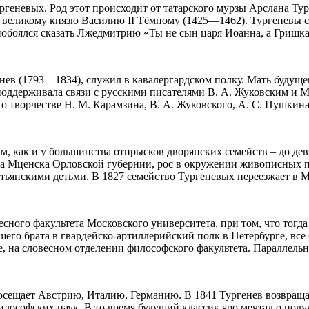
ргеневых. Род этот происходит от татарского мурзы Арслана Ту
 великому князю Василию ІІ Тёмному (1425—1462). Тургеневы с
 побоялся сказать Лжедмитрию «Ты не сын царя Иоанна, а Гришка 
ев (1793—1834), служил в кавалергардском полку. Мать будущег
поддерживала связи с русскими писателями В. А. Жуковским и М
о творчестве Н. М. Карамзина, В. А. Жуковского, А. С. Пушкина
м, как и у большинства отпрысков дворянских семейств – до де
да Мценска Орловской губернии, рос в окружении живописных п
стьянскими детьми. В 1827 семейство Тургеневых переезжает в М
есного факультета Московского университета, при том, что тогда
ршего брата в гвардейско-артиллерийский полк в Петербурге, вс
, на словесном отделении философского факультета. Параллельн
посещает Австрию, Италию, Германию. В 1841 Тургенев возвращ
 философских наук. В то время будущий классик яро мечтал о п