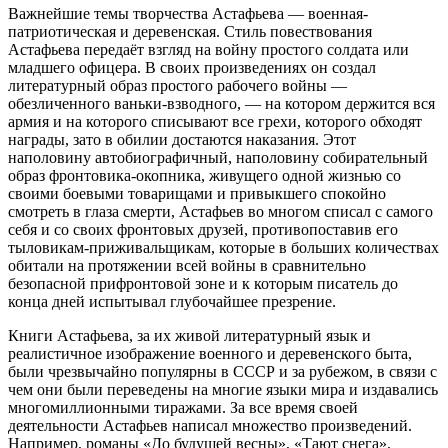
Важнейшие темы творчества Астафьева — военная-
патриотическая и деревенская. Стиль повествования
Астафьева передаёт взгляд на войну простого солдата или
младшего офицера. В своих произведениях он создал
литературный образ простого рабочего войны —
обезличенного ваньки-взводного, — на котором держится вся
армия и на которого списывают все грехи, которого обходят
награды, зато в обилии достаются наказания. Этот
наполовину автобиографичный, наполовину собирательный
образ фронтовика-окопника, живущего одной жизнью со
своими боевыми товарищами и привыкшего спокойно
смотреть в глаза смерти, Астафьев во многом списал с самого
себя и со своих фронтовых друзей, противопоставив его
тыловикам-приживальщикам, которые в больших количествах
обитали на протяжении всей войны в сравнительно
безопасной прифронтовой зоне и к которым писатель до
конца дней испытывал глубочайшее презрение.
Книги Астафьева, за их живой литературный язык и
реалистичное изображение военного и деревенского быта,
были чрезвычайно популярны в СССР и за рубежом, в связи с
чем они были переведены на многие языки мира и издавались
многомиллионными тиражами. За все время своей
деятельности Астафьев написал множество произведений.
Например, романы «До будущей весны», «Тают снега»,