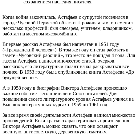
сохранением наследия писателя.
Когда война закончилась, Астафьев с супругой поселился в
городе Чусовой Пермской области. Проживая там, он сменил
несколько профессий: был слесарем, учителем, кладовщиком,
работал на местном мясокомбинате.
Впервые рассказ Астафьева был напечатан в 1951 году
(«Гражданский человек»). В том же году он стал работать в
газете «Чусовский рабочий», это место не покидал 4 года. Для
газеты Астафьев написал множество статей, очерков,
рассказов, его литературный талант начал раскрываться все
полнее. В 1953 году была опубликована книга Астафьева «До
будущей весны».
А в 1958 году в биографии Виктора Астафьева произошло
важное событие – его приняли в Союз писателей. Для
повышения своего литературного уровня Астафьев учился на
Высших литературных курсах с 1959 по 1961 год.
За все время своей деятельности Астафьев написал множество
произведений. Если кратко охарактеризовать произведения
Виктора Астафьева, можно сказать, что они освещают
военную, антисоветскую, деревенскую тематику.