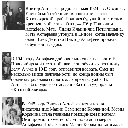
Виктор Астафьев родился 1 мая 1924 в с. Овсянка,
Енисейской губернии, в наши дни — это
Красноярский край. Родился будущий писатель в
крестьянской семье. Отец — Пётр Павлович
Астафьев. Мать, Лидия Ильинична Потылицына.
Мать Астафьева утонула в Енисее, когда мальчику
было 8 лет. Детство Виктор Астафьев провел с
бабушкой и дедом.
В 1942 году Астафьев добровольно ушел на фронт. В
Новосибирской пехотной школе он обучился военному
делу. А уже в 1943 году отправился воевать. Сменив
несколько видов деятельности, до конца войны был
обычным рядовым солдатом. За время службы В.
Астафьев был удостоен медали «За отвагу», ордена
«Красной Звезды».
В 1945 году Виктор Астафьев женился на
писательнице Марии Семеновне Корякиной. Мария
Корякина стала главным помощником писателя.
Они прожили вместе 57 лет, до самой смерти
Астафьева. После этого Мария Корякина занималась