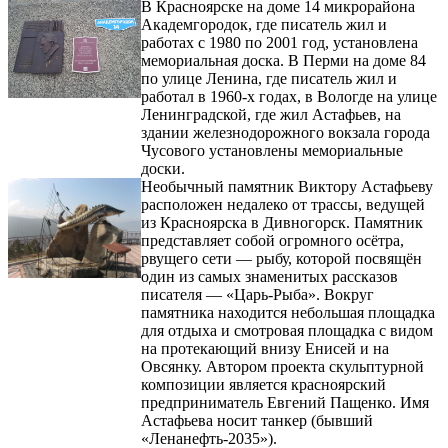
В Красноярске на доме 14 микрорайона
Академгородок, где писатель жил и
работах с 1980 по 2001 год, установлена
мемориальная доска. В Перми на доме 84
по улице Ленина, где писатель жил и
работал в 1960-х годах, в Вологде на улице
Ленинградской, где жил Астафьев, на
здании железнодорожного вокзала города
Чусового установлены мемориальные
доски.
Необычный памятник Виктору Астафьеву
расположен недалеко от трассы, ведущей
из Красноярска в Дивногорск. Памятник
представляет собой огромного осётра,
рвущего сети — рыбу, которой посвящён
один из самых знаменитых рассказов
писателя — «Царь-Рыба». Вокруг
памятника находится небольшая площадка
для отдыха и смотровая площадка с видом
на протекающий внизу Енисей и на
Овсянку. Автором проекта скульптурной
композиции является красноярский
предприниматель Евгений Пащенко. Имя
Астафьева носит танкер (бывший
«Ленанефть-2035»).