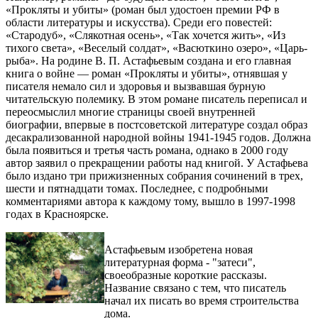
«Прокляты и убиты» (роман был удостоен премии РФ в
области литературы и искусства). Среди его повестей:
«Стародуб», «Слякотная осень», «Так хочется жить», «Из
тихого света», «Веселый солдат», «Васюткино озеро», «Царь-
рыба». На родине В. П. Астафьевым создана и его главная
книга о войне — роман «Прокляты и убиты», отнявшая у
писателя немало сил и здоровья и вызвавшая бурную
читательскую полемику. В этом романе писатель переписал и
переосмыслил многие страницы своей внутренней
биографии, впервые в постсоветской литературе создал образ
десакрализованной народной войны 1941-1945 годов. Должна
была появиться и третья часть романа, однако в 2000 году
автор заявил о прекращении работы над книгой. У Астафьева
было издано три прижизненных собрания сочинений в трех,
шести и пятнадцати томах. Последнее, с подробными
комментариями автора к каждому тому, вышло в 1997-1998
годах в Красноярске.
Астафьевым изобретена новая
литературная форма - "затеси",
своеобразные короткие рассказы.
Название связано с тем, что писатель
начал их писать во время строительства
дома.