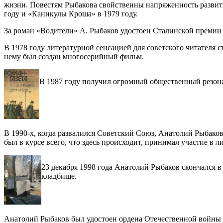
жизни. Повестям Рыбакова свойственны напряженность развит
году и «Каникулы Кроша» в 1979 году.
За роман «Водители» А. Рыбаков удостоен Сталинской премии в 
В 1978 году литературной сенсацией для советского читателя
нему был создан многосерийный фильм.
В 1987 году получил огромный общественный резона
В 1990-х, когда развалился Советский Союз, Анатолий Рыбако
был в курсе всего, что здесь происходит, принимал участие в
23 декабря 1998 года Анатолий Рыбаков скончался 
кладбище.
Анатолий Рыбаков был удостоен ордена Отечественной войны I