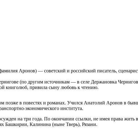
амилия Аронов) — советский и российский писатель, сценарист
 Чернигове (по другим источникам — в селе Держановка Черниго
ой книголюб, привила сыну любовь к чтению.
нном позже в повестях и романах. Учился Анатолий Аронов в бы
ранспортно-экономического института.
осужден на три года. По окончании ссылки, не имея права жить в
ях Башкирии, Калинина (ныне Тверь), Рязани.