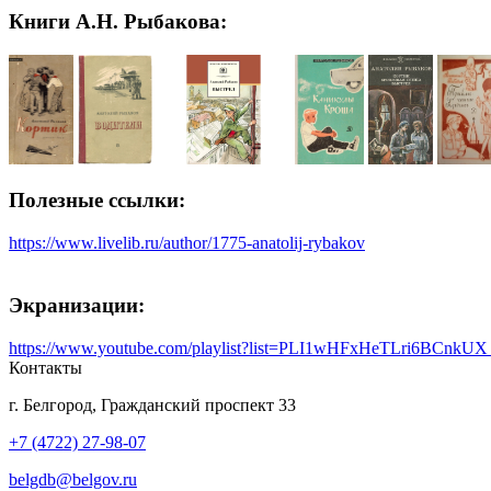
Книги А.Н. Рыбакова:
Полезные ссылки:
https://www.livelib.ru/author/1775-anatolij-rybakov
Экранизации:
https://www.youtube.com/playlist?list=PLI1wHFxHeTLri6BCnk
Контакты
г. Белгород, Гражданский проспект 33
+7 (4722) 27-98-07
belgdb@belgov.ru