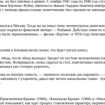
ы, он был призван в армию. С ноября 1941 года по 1946 год слу
рмом Берлина. Войну закончил в звании гвардии инженер-майора
оях с немецко-фашистскими захватчиками был признан не имеющи
улся в Москву. Тогда же он начал свою литературную деятельно
торую подписал фамилией матери — Рыбаков. Действие повести 
ти были экранизированы — фильм «Кортик» в 1954 году (повторно
зьям и близким автор сказал, что будет писать книгу.
до обеда, после обеда выходил, бродил по пустым заснеженным ул
стью. Возвращался, снова садился за стол, перечитывал написан
батывал уже готовую рукопись.
ока не напишу повесть, — пришлось несколько раз нарушить — 
айловичу Сухаревичу, давал ему читать написанные главы - чув
.
Приключения Кроша» (1960), «Каникулы Кроша» (1966) и «Неизве
ов показывает, как идет процесс становления характера, выраб