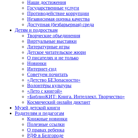
Наши достижения
Государственные услуги
Противодействие коррупции
Независимая оценка качества
Доступная (безбарьерная) среда
Детям и подросткам
Творческие объединения
Виртуальные выставки
Литературные игры
Детское читательское жюри
О писателях и не только
Новинки
Интернет-гид
Советуем почитать
«Детство БЕЗопасности»
Волонтёры культуры
«Лето с книгой»
«БиблиоКИТ: Книга. Интеллект. Творчество»
Космический онлайн диктант
Музей детской книги
Родителям и педагогам
Книжные новинки
Полезные ссылки
О правах ребенка
РДФ в Белгороде