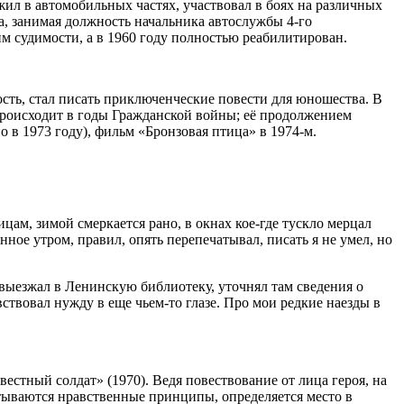
жил в автомобильных частях, участвовал в боях на различных
, занимая должность начальника автослужбы 4-го
м судимости, а в 1960 году полностью реабилитирован.
сть, стал писать приключенческие повести для юношества. В
происходит в годы Гражданской войны; её продолжением
 в 1973 году), фильм «Бронзовая птица» в 1974-м.
ицам, зимой смеркается рано, в окнах кое-где тускло мерцал
ное утром, правил, опять перепечатывал, писать я не умел, но
выезжал в Ленинскую библиотеку, уточнял там сведения о
ствовал нужду в еще чьем-то глазе. Про мои редкие наезды в
стный солдат» (1970). Ведя повествование от лица героя, на
атываются нравственные принципы, определяется место в