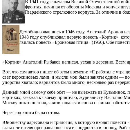
В 1941 году, с началом Великой Отечественной войн
фронтах, начиная от обороны Москвы и кончая шту
Гвардейского стрелкового корпуса. За отличие в б
Демобилизовавшись в 1946 году, Анатолий Аронов верн
1948 году опубликовал первую повесть «Кортик», ко
явилась повесть «Бронзовая птица» (1956). Обе повес
«Кортик» Анатолий Рыбаков написал, уехав в деревню. Всем дру
Вот, что сам автор пишет об этом времени: «Я работал с утра 
свет керосиновых ламп, и мысли мои были заняты одним — пове
упорства хватало: вариантов было много, несколько раз перера
Данный мной самому себе обет — не выезжать из Кузьминок, п
кортиках, заезжал к своему приятелю, журналисту Василию Мих
Москву никто не знал, я возвращался и снова начинал работать»
Через год книга была готова.
Юношеству адресована и трилогия, в которую входят повести «
глазах читателя превращающегося из подростка в юношу, Рыбак