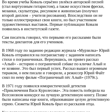
Во время учебы Коваль серьёзно увлёкся авторской песней
(стал виртуозным гитаристом), а также искусством фрески,
мозаики, скульптуры, рисунком и живописью (получил
второй диплом – учителя рисования). Впоследствии он не
только иллюстрировал свои книги, но был участником
художественных выставок. Первые публикации Коваля
появились в институтской газете.
Сам писатель говорил, что первыми его рассказами были
тексты диктантов для его учеников.
В 1968 году по заданию редакции журнала «Мурзилка» Юрий
Коваль отправился на погранзаставу с заданием написать
стихи о пограничниках. Вернувшись, он привез рассказ
«Алый» - историю о пограничной собаке по кличке Алый и
ее хозяине. Это был первый успех. Рассказ вышел огромным
тиражом, о нем писали и говорили, а режиссер Юрий Файт
снял по нему фильм «Пограничный пёс Алый» (1979г.).
В 1971 году появился юмористический детектив
«Приключения Васи Куролесова». Эта повесть победила на
Всесоюзном конкурсе на лучшую детективную книгу. Позже
были написаны еще книги, образовавшие целую детективную
серию. Сюжеты Юрий Коваль брал из рассказов отца.