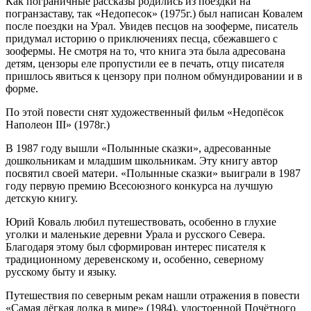
Как пограничные рассказы родились из поездки на
погранзаставу, так «Недопесок» (1975г.) был написан Ковалем
после поездки на Урал. Увидев песцов на зооферме, писатель
придумал историю о приключениях песца, сбежавшего с
зоофермы. Не смотря на то, что книга эта была адресована
детям, цензоры еле пропустили ее в печать, отцу писателя
пришлось явиться к цензору при полном обмундировании и в
форме.
По этой повести снят художественный фильм «Недопёсок
Наполеон III» (1978г.)
В 1987 году вышли «Полынные сказки», адресованные
дошкольникам и младшим школьникам. Эту книгу автор
посвятил своей матери. «Полынные сказки» выиграли в 1987
году первую премию Всесоюзного конкурса на лучшую
детскую книгу.
Юрий Коваль любил путешествовать, особенно в глухие
уголки и маленькие деревни Урала и русского Севера.
Благодаря этому был сформирован интерес писателя к
традиционному деревенскому и, особенно, северному
русскому быту и языку.
Путешествия по северным рекам нашли отражения в повести
«Самая лёгкая лодка в мире» (1984), удостоенной Почётного