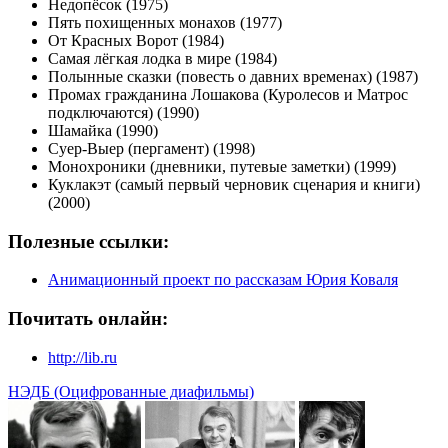
Недопёсок (1975)
Пять похищенных монахов (1977)
От Красных Ворот (1984)
Самая лёгкая лодка в мире (1984)
Полынные сказки (повесть о давних временах) (1987)
Промах гражданина Лошакова (Куролесов и Матрос
подключаются) (1990)
Шамайка (1990)
Суер-Выер (пергамент) (1998)
Монохроники (дневники, путевые заметки) (1999)
Куклакэт (самый первый черновик сценария и книги)
(2000)
Полезные ссылки:
Анимационный проект по рассказам Юрия Коваля
Почитать онлайн:
http://lib.ru
НЭДБ (Оцифрованные диафильмы)