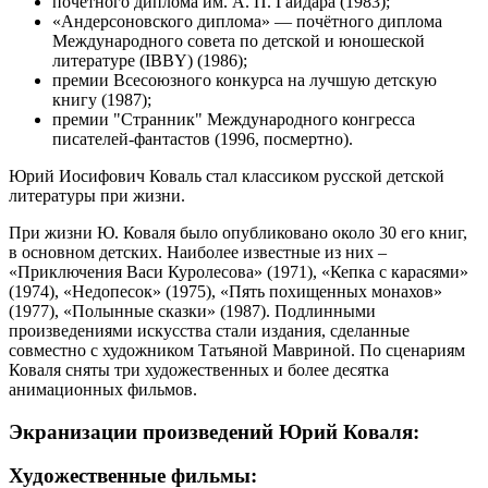
почётного диплома им. А. П. Гайдара (1983);
«Андерсоновского диплома» — почётного диплома
Международного совета по детской и юношеской
литературе (IBBY) (1986);
премии Всесоюзного конкурса на лучшую детскую
книгу (1987);
премии "Странник" Международного конгресса
писателей-фантастов (1996, посмертно).
Юрий Иосифович Коваль стал классиком русской детской
литературы при жизни.
При жизни Ю. Коваля было опубликовано около 30 его книг,
в основном детских. Наиболее известные из них –
«Приключения Васи Куролесова» (1971), «Кепка с карасями»
(1974), «Недопесок» (1975), «Пять похищенных монахов»
(1977), «Полынные сказки» (1987). Подлинными
произведениями искусства стали издания, сделанные
совместно с художником Татьяной Мавриной. По сценариям
Коваля сняты три художественных и более десятка
анимационных фильмов.
Экранизации произведений Юрий Коваля:
Художественные фильмы: