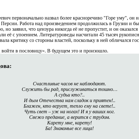
вич первоначально назвал более красноречиво "Горе уму", он на
Персии. Работа над произведением продолжилась в Грузии и бы
 но заявил, что цензура никогда её не пропустит, и он оказал
тали её с упоением. Литературоведы насчитали 45 тысяч рукопис
ызвала критику со стороны властей, поскольку в ней обличался 
 войти в пословицу». В будущем это и произошло.
ова:
Счастливые часов не наблюдают.
Служить бы рад, прислуживаться тошно…
А судьи кто?..
И дым Отечества нам сладок и приятен!..
Блажен, кто верует, тепло ему на свете!..
Чуть свет – уж на ногах! И я у ваших ног.
Свежо предание, а верится с трудом.
Карету мне, карету!
Ба! Знакомые все лица!