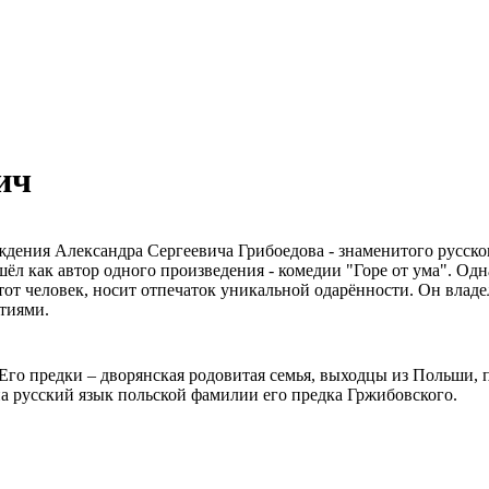
ич
ождения Александра Сергеевича Грибоедова - знаменитого русск
ёл как автор одного произведения - комедии "Горе от ума". Од
 этот человек, носит отпечаток уникальной одарённости. Он влад
тиями.
 Его предки – дворянская родовитая семья, выходцы из Польши, 
на русский язык польской фамилии его предка Гржибовского.