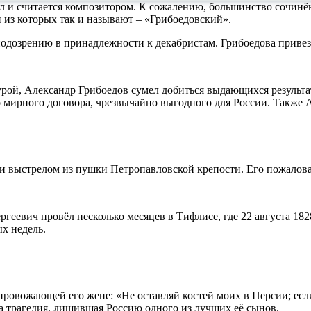
ал и считается композитором. К сожалению, большинство сочинё
н из которых так и называют – «Грибоедовский».
 подозрению в принадлежности к декабристам. Грибоедова привез
урой, Александр Грибоедов сумел добиться выдающихся результа
мирного договора, чрезвычайно выгодного для России. Также А
ли выстрелом из пушки Петропавловской крепости. Его пожалова
ргеевич провёл несколько месяцев в Тифлисе, где 22 августа 182
ых недель.
 провожающей его жене: «Не оставляй костей моих в Персии; есл
а трагедия, лишившая Россию одного из лучших её сынов.