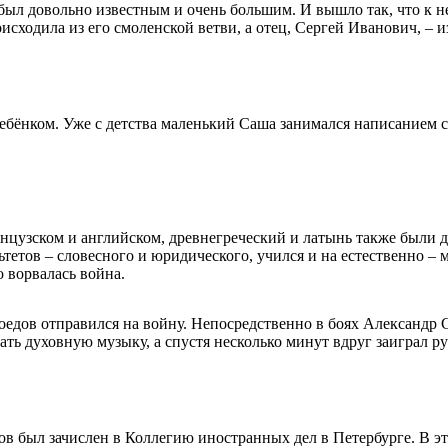
ыл довольно известным и очень большим. И вышло так, что к н
сходила из его смоленской ветви, а отец, Сергей Иванович, – 
бёнком. Уже с детства маленький Саша занимался написанием с
анцузском и английском, древнегреческий и латынь также были д
тетов – словесного и юридического, учился и на естественно – 
 ворвалась война.
едов отправился на войну. Непосредственно в боях Александр С
грать духовную музыку, а спустя несколько минут вдруг заиграл 
ов был зачислен в Коллегию иностранных дел в Петербурге. В 