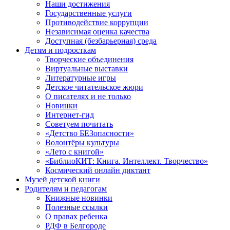
Наши достижения
Государственные услуги
Противодействие коррупции
Независимая оценка качества
Доступная (безбарьерная) среда
Детям и подросткам
Творческие объединения
Виртуальные выставки
Литературные игры
Детское читательское жюри
О писателях и не только
Новинки
Интернет-гид
Советуем почитать
«Детство БЕЗопасности»
Волонтёры культуры
«Лето с книгой»
«БиблиоКИТ: Книга. Интеллект. Творчество»
Космический онлайн диктант
Музей детской книги
Родителям и педагогам
Книжные новинки
Полезные ссылки
О правах ребенка
РДФ в Белгороде