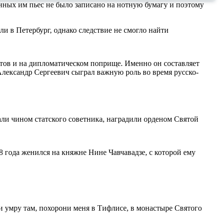
нных им пьес не было записано на нотную бумагу и поэтому
ли в Петербург, однако следствие не смогло найти
тов и на дипломатическом поприще. Именно он составляет
лександр Сергеевич сыграл важную роль во время русско-
ли чином статского советника, наградили орденом Святой
8 года женился на княжне Нине Чавчавадзе, с которой ему
и умру там, похорони меня в Тифлисе, в монастыре Святого