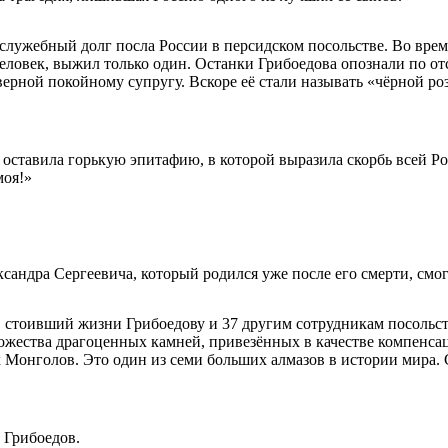
й служебный долг посла России в персидском посольстве. Во вр
человек, выжил только один. Останки Грибоедова опознали по 
 верной покойному супругу. Вскоре её стали называть «чёрной р
оставила горькую эпитафию, в которой выразила скорбь всей Ро
моя!»
ксандра Сергеевича, который родился уже после его смерти, смог
, стоивший жизни Грибоедову и 37 другим сотрудникам посольс
ожества драгоценных камней, привезённых в качестве компенса
 Монголов. Это один из семи больших алмазов в истории мира. 
 Грибоедов.