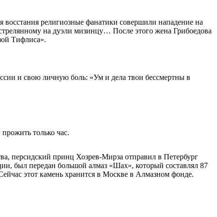
емя восстания религиозные фанатики совершили нападение на
отстрелянному на дуэли мизинцу… После этого жена Грибоедова
озой Тифлиса».
ссии и свою личную боль: «Ум и дела твои бессмертны в
 прожить только час.
тва, персидский принц Хозрев-Мирза отправил в Петербург
ции, был передан большой алмаз «Шах», который составлял 87
Сейчас этот камень хранится в Москве в Алмазном фонде.