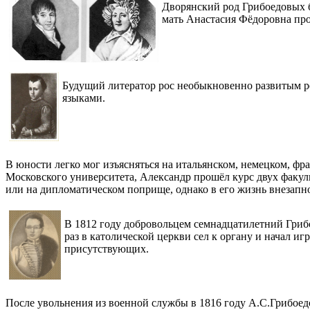
Дворянский род Грибоедовых б
мать Анастасия Фёдоровна прои
Будущий литератор рос необыкновенно развитым ре
языками.
В юности легко мог изъясняться на итальянском, немецком, фр
Московского университета, Александр прошёл курс двух факуль
или на дипломатическом поприще, однако в его жизнь внезапно
В 1812 году добровольцем семнадцатилетний Грибо
раз в католической церкви сел к органу и начал и
присутствующих.
После увольнения из военной службы в 1816 году А.С.Грибоед