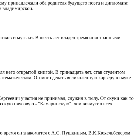
ему принадлежали оба родителя будущего поэта и дипломата:
из владимирской.
тихов и музыки. В шесть лет владел тремя иностранными
ля него открытой книгой. В тринадцать лет, став студентом
математическом. Он мог сделать великолепную карьеру в науке
ергеевич участия не принимал, служил в тылу. От скуки как-то
русскую плясовую - "Камаринскую", чем возмутил всех
это время он знакомится с А.С. Пушкиным, В.К.Кюхельбекером