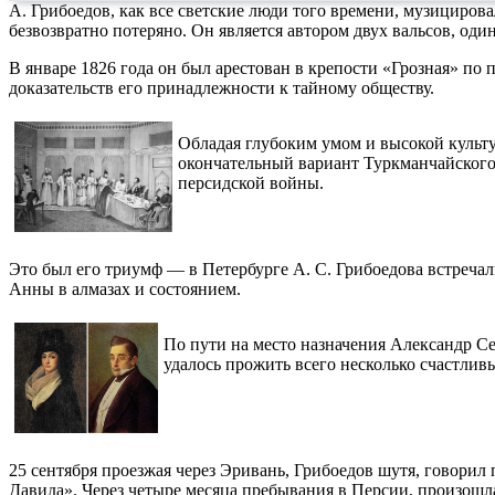
А. Грибоедов, как все светские люди того времени, музициров
безвозвратно потеряно. Он является автором двух вальсов, оди
В январе 1826 года он был арестован в крепости «Грозная» по
доказательств его принадлежности к тайному обществу.
Обладая глубоким умом и высокой культ
окончательный вариант Туркманчайского 
персидской войны.
Это был его триумф — в Петербурге А. С. Грибоедова встреча
Анны в алмазах и состоянием.
По пути на место назначения Александр Се
удалось прожить всего несколько счастлив
25 сентября проезжая через Эривань, Грибоедов шутя, говорил
Давида». Через четыре месяца пребывания в Персии, произошл