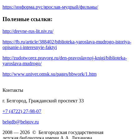
https://информа.рус/ярослав-мудрый/фильмы/
Полезные ссылки:
http://drevne-rus-lit.niv.ru/
https://fb.ru/article/388402/biblioteka-yaroslava-mudrogo-istoriya-
opisanie-i-interesnyie-faktyi
http://zudotworez.pravorg.ru/den-pravoslavnoj-knigi/biblioteka-
yaroslava-mudrogo/
http://www.univer.omsk.su/pages/hbwork/1.htm
Контакты
г. Белгород, Гражданский проспект 33
+7 (4722) 27-98-07
belgdb@belgov.ru
2008 — 2026 © Белгородская государственная
детская библиотека имени А.А. Лиханова