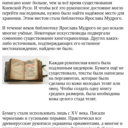
написано книг больше, чем за всё время существования
Киевской Руси. И чтобы всё это рукописное достояние могло
перейти наследникам, нужно было найти надёжное место для
хранения. Этим местом стала библиотека Ярослава Мудрого.
В течение веков библиотеку Ярослава Мудрого не раз искали
многие учёные. Некоторые искусствоведы подвергали
сомнению существование книгохранилища. Других каких-
либо источников, подтверждающих его истинное
местонахождение, найдено не было.
Каждая рукописная книга была
подлинным шедевром. Бумаги ещё не
существовало, тексты были написаны
на пергаментах, которые были
сделаны из кожи молодых телят или
овец. Чтобы создать одну книгу
средних размеров, была необходима
кожа целого стада телят.
Бумагу стали использовать лишь с XV века. Писали
чернилами и гусиными перьями. Практически все
древнерусские рукописи украшены орнаментами, а многие и