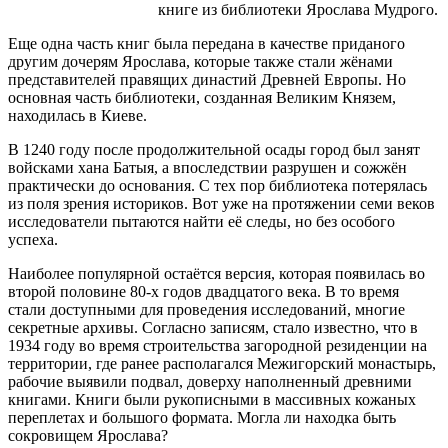
книге из библиотеки Ярослава Мудрого.
Еще одна часть книг была передана в качестве приданого
другим дочерям Ярослава, которые также стали жёнами
представителей правящих династий Древней Европы. Но
основная часть библиотеки, созданная Великим Князем,
находилась в Киеве.
В 1240 году после продолжительной осады город был занят
войсками хана Батыя, а впоследствии разрушен и сожжён
практически до основания. С тех пор библиотека потерялась
из поля зрения историков. Вот уже на протяжении семи веков
исследователи пытаются найти её следы, но без особого
успеха.
Наиболее популярной остаётся версия, которая появилась во
второй половине 80-х годов двадцатого века. В то время
стали доступными для проведения исследований, многие
секретные архивы. Согласно записям, стало известно, что в
1934 году во время строительства загородной резиденции на
территории, где ранее располагался Межигорский монастырь,
рабочие выявили подвал, доверху наполненный древними
книгами. Книги были рукописными в массивных кожаных
переплетах и большого формата. Могла ли находка быть
сокровищем Ярослава?