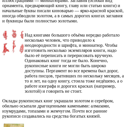
иллюстрациями — миниатюрами. Заглавия (особый вид
орнамента, предваряющий книгу, главу или статью книги) и
начальные буквы писали киноварью — ярко-красной краской,
иногда обводили золотом, а в самых дорогих книгах заглавия
и буквицы были полностью золотыми.
Над книгами большого объёма нередко работало
несколько человек, что приводило к
неоднородности и шрифта, и миниатюр. Чтобы
изготовить несколько экземпляров книги, надо
было её переписать и перерисовать вручную.
Одинаковых книг тогда не было. Конечно,
рукописные книги не могли быть широко
доступны. Пергамент во все времена был дорог,
работа писцов, тративших по нескольку месяцев, а
то и лет, на одну книгу, стоила тоже недёшево, а о
работе изографа и дорогих красках (например,
золотой) и говорить не стоит.
Оклады рукописных книг украшали золотом и серебром,
обильно осыпали драгоценными каменьями: алмазами,
изумрудами, топазами и жемчугом. Почти все ранние
рукописи создавались на средства богатых князей.