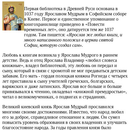
Первая библиотека в Древней Руси основана в
1037 году Ярославом Мудрым в Софийском соборе
в Киеве. Первое и единственное упоминание о
книгохранилище приведено в «Повести
временных лет», оно датируется тем же 1037
годом. Там пишется:
«Ярослав же любил книги, и
много написанного положил в церкви святой
Софии, которую создал сам».
Любовь к книгам возникла у Ярослава Мудрого в раннем
детстве. Ведь и отец Ярослава Владимир «любил словеса
книжные», владел библиотекой, эту любовь он передал и
сыну, который в связи с хромотой не мог предаваться детским
забавам. Его мать - гордая полоцкая княжна Рогнеда с четырех
лет приставила к сыну учителей греческих, болгарских,
варяжских и даже латинских. Ярослав все больше и больше
привязывался к чтению, овладевал «книжной премудростью»,
читал о великомучениках, о подвигах и страданиях.
Великий киевский князь Ярослав Мудрый прославился
многими своими достижениями. Известно, что народ любил
его за доброе, справедливое отношение к людям. Он сумел
повысить уровень образования в своих владениях и улучшить
благосостояние народа. За годы правления князя было