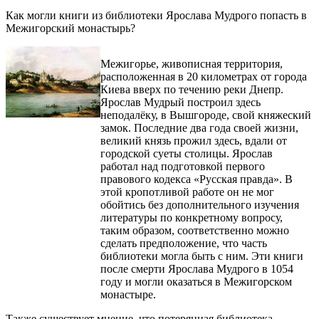
Как могли книги из библиотеки Ярослава Мудрого попасть в
Межигорский монастырь?
Межигорье, живописная территория,
расположенная в 20 километрах от города
Киева вверх по течению реки Днепр.
Ярослав Мудрый построил здесь
неподалёку, в Вышгороде, свой княжеский
замок. Последние два года своей жизни,
великий князь прожил здесь, вдали от
городской суеты столицы. Ярослав
работал над подготовкой первого
правового кодекса «Русская правда». В
этой кропотливой работе он не мог
обойтись без дополнительного изучения
литературы по конкретному вопросу,
таким образом, соответственно можно
сделать предположение, что часть
библиотеки могла быть с ним. Эти книги
после смерти Ярослава Мудрого в 1054
году и могли оказаться в Межигорском
монастыре.
Также существует мнение, что потерянная библиотека