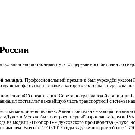
 России
л большой эволюционный путь: от деревянного биплана до сверх
й авиации.
Профессиональный праздник был учреждён указом П
оздушный флот, главная задача которого состояла в перевозке па
ановление «Об организации Совета по гражданской авиации». Ро
я авиация составляет важнейшую часть транспортной системы на
есятки миллионов человек. Авиастроительные заводы появилис
де «Дукс» в Москве был построен первый аэроплан «Фарман IV»
года на модели «Ньюпор IV» дуксовского производства («Дукс N
 именем. Всего за 1910-1917 годы «Дукс» построил более 1 750