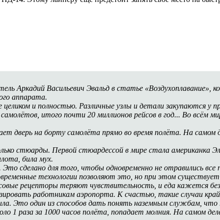
ль Аркадий Васильевич Эвальд в статье «Воздухоплавание», кот
ого аппарата.
е целиком и полностью. Различные узлы и детали закупаются у п
самолётов, итого почти 20 миллионов рейсов в год... Во всём 
ет дверь на борту самолёта прямо во время полёта. На самом д
олько стюарды. Первой стюардессой в мире стала американка Эл
лота, била мух.
Это сделано для того, чтобы одновременно не отравились все 
временные технологии позволяют это, но при этом существует
кусовые рецепторы теряют чувствительность, и еда кажется без
лизировать работникам аэропорта. К счастью, такие случаи кра
ла. Это один из способов дать понять наземным службам, что 
коло 1 раза за 1000 часов полёта, попадает молния. На самом д