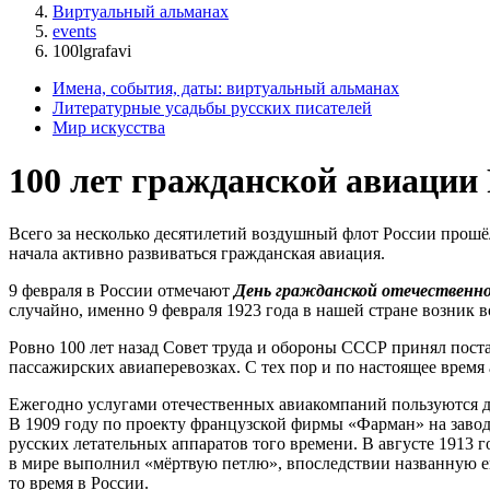
Виртуальный альманах
events
100lgrafavi
Имена, события, даты: виртуальный альманах
Литературные усадьбы русских писателей
Мир искусства
100 лет гражданской авиации
Всего за несколько десятилетий воздушный флот России прошё
начала активно развиваться гражданская авиация.
9 февраля в России отмечают
День гражданской отечественно
случайно, именно 9 февраля 1923 года в нашей стране возник в
Ровно 100 лет назад Совет труда и обороны СССР принял пост
пассажирских авиаперевозках. С тех пор и по настоящее врем
Ежегодно услугами отечественных авиакомпаний пользуются д
В 1909 году по проекту французской фирмы «Фарман» на заво
русских летательных аппаратов того времени. В августе 1913 
в мире выполнил «мёртвую петлю», впоследствии названную его
то время в России.