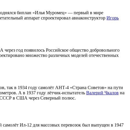
х поднялся биплан «Илья Муромец» — первый в мире
Летательный аппарат спроектировал авиаконструктор
Игорь
А через год появилось Российское общество добровольного
роектировано множество различных моделей отечественных
в, так в 1934 году самолёт АНТ-4 «Страна Советов» на пути
лометров. А в 1937 году лётчик-испытатель
Валерий Чкалов
на
з СССР в США через Северный полюс.
 самолёт Ил-12 для массовых перевозок был выпущен в 1947