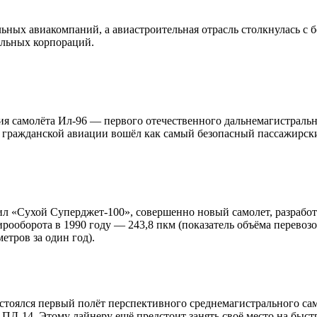
льных авиакомпаний, а авиастроительная отрасль столкнулась 
ельных корпораций.
ция самолёта Ил-96 — первого отечественного дальнемагистраль
гражданской авиации вошёл как самый безопасный пассажирский
ил «Сухой Суперджет-100», совершенно новый самолет, разработ
рооборота в 1990 году — 243,8 пкм (показатель объёма перевоз
етров за один год).
состоялся первый полёт перспективного среднемагистрального 
 ПД-14. Этому лайнеру ещё предстоит занять своё место на быс