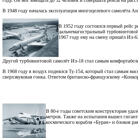
году. Он мог вмещать до 32 человек и совершать рейсы на расс
В 1948 году началась эксплуатация многоцелевого самолёта Ан
В 1952 году состоялся первый рейс р
дальнемагистральный турбовинтовой 
1967 году ему на смену пришёл Ил-6
Другой турбовинтовой самолёт Ил-18 стал самым комфортабел
В 1968 году в воздух поднялся Ту-154, который стал самым ма
сверхзвуковая гонка. Ответом британско-французскому «Конкорд
В 80-е годы советским конструкторам удало
метров. Также на испытания вышел гиган
космического корабля «Буран» и блоков ра