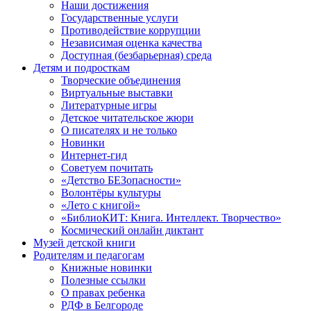
Наши достижения
Государственные услуги
Противодействие коррупции
Независимая оценка качества
Доступная (безбарьерная) среда
Детям и подросткам
Творческие объединения
Виртуальные выставки
Литературные игры
Детское читательское жюри
О писателях и не только
Новинки
Интернет-гид
Советуем почитать
«Детство БЕЗопасности»
Волонтёры культуры
«Лето с книгой»
«БиблиоКИТ: Книга. Интеллект. Творчество»
Космический онлайн диктант
Музей детской книги
Родителям и педагогам
Книжные новинки
Полезные ссылки
О правах ребенка
РДФ в Белгороде