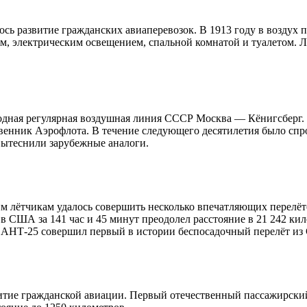
ось развитие гражданских авиаперевозок. В 1913 году в возду
м, электрическим освещением, спальной комнатой и туалетом. 
одная регулярная воздушная линия СССР Москва — Кёнигсберг. 
венник Аэрофлота. В течение следующего десятилетия было сп
 вытеснили зарубежные аналоги.
м лётчикам удалось совершить несколько впечатляющих перелёто
в США за 141 час и 45 минут преодолел расстояние в 21 242 ки
 АНТ-25 совершил первый в истории беспосадочный перелёт и
итие гражданской авиации. Первый отечественный пассажирский