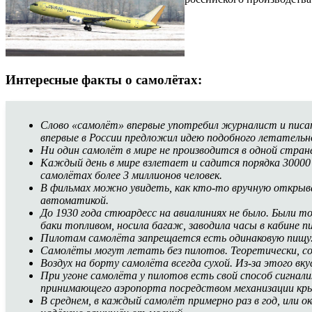
Интересные факты о самолётах:
Слово «самолёт» впервые употребил журналист и писате
впервые в России предложил идею подобного летательн
Ни один самолёт в мире не производится в одной стран
Каждый день в мире взлетает и садится порядка 30000 
самолётах более 3 миллионов человек.
В фильмах можно увидеть, как кто-то вручную открыва
автоматикой.
До 1930 года стюардесс на авиалиниях не было. Были т
баки топливом, носила багаж, заводила часы в кабине пи
Пилотам самолёта запрещается есть одинаковую пищу. 
Самолёты могут летать без пилотов. Теоретически, со
Воздух на борту самолёта всегда сухой. Из-за этого в
При угоне самолёта у пилотов есть свой способ сигна
принимающего аэропорта посредством механизации кры
В среднем, в каждый самолёт примерно раз в год, или о