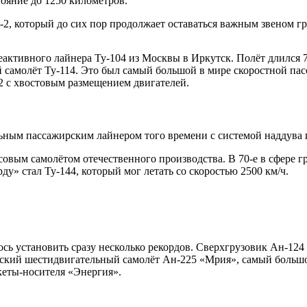
тояние до 1250 километров.
-2, который до сих пор продолжает оставаться важным звеном г
еактивного лайнера Ту-104 из Москвы в Иркутск. Полёт длился 7 
самолёт Ту-114. Это был самый большой в мире скоростной пасс
2 с хвостовым размещением двигателей.
ьным пассажирским лайнером того времени с системой наддува 
ссовым самолётом отечественного производства. В 70-е в сфере 
у» стал Ту-144, который мог летать со скоростью 2500 км/ч.
сь установить сразу несколько рекордов. Сверхгрузовик Ан-124 
тский шестидвигательный самолёт Ан-225 «Мрия», самый большо
кеты-носителя «Энергия».