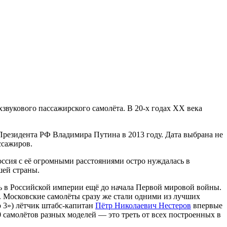
звукового пассажирского самолёта. В 20-х годах ХХ века
резидента РФ Владимира Путина в 2013 году. Дата выбрана не
ссажиров.
ссия с её огромными расстояниями остро нуждалась в
шей страны.
ь в Российской империи ещё до начала Первой мировой войны.
. Московские самолёты сразу же стали одними из лучших
o 3») лётчик штабс-капитан
Пётр Николаевич Нестеров
впервые
 самолётов разных моделей — это треть от всех построенных в