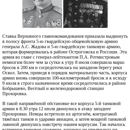
Ставка Верховного главнокомандования приказала выдвинуть
в полосу фронта 5-ю гвардейскую общевойсковую армию
генерала А.С. Жадова и 5-ю гвардейскую танковую армию,
которая формировалась в районе Острогожска и Россоши. Эта
армия во главе с генерал-лейтенантом П.А. Ротмистровым
немногим более чем за сутки к утру 8 июля совершила марш-
бросок в 200 км и сосредоточилась на западном берегу реки
Оскол. Затем, приведя в порядок материальную часть, корпуса
армии вновь совершили 100-километровый бросок и к исходу
9 июля в строго назначенное время сосредоточились в районе
Бобрышево, Весёлый и железнодорожной станции
Прохоровка.
В такой напряжённой обстановке все корпуса 5-й танковой
армии в 8.30 утра 12 июля двинулись в атаку западнее
Прохоровки. Немцы встретили их артогнём, контратакой
тяжёлых танков и ударами авиации, а затем мощной танковой
лавиной двинулись навстречу нашим корпусам. Так началось
встречное танковое сражение, которого не предвидела ни