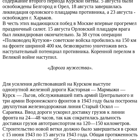
содержание второго периода Курской битвы. 5 августа были
освобождены Белгород и Орел, 18 августа завершилась
ликвидация орловского плацдарма противника, а 23 августа -
освобожден г. Харьков.
В честь этих выдающихся побед в Москве впервые прогремел
праздничный салют. 15 августа Орловский плацдарм врага
был ликвидирован окончательно. За 38 суток операции
«Полководец Кутузов» советские войска пробились на 150 км
на фронте шириной 400 км, безвозвратно уничтожив весь
наступательный потенциал противника. Коренной перелом в
Великой войне наступил.
«Дорога мужества».
Для усиления действовавшей на Курском выступе
однопутной железной дороги Касторная — Мармыжи —
Курск — Льгов, обслуживавшей пять армий Центрального и
три армии Воронежского фронтов в 1943 году была построена
двухпутная железнодорожная линия Старый Оскол —
Сараевка. Ввод дороги ускорил доставку грузов к линии
фронта на 24—48 часов, так как сократилась дальность
доставки грузов автотранспортом на 120—150 километров.
Строительство новой ветки должно было завершиться в сроки
с 15 июня 1943 по 15 августа 1943 года. Общая протяженность