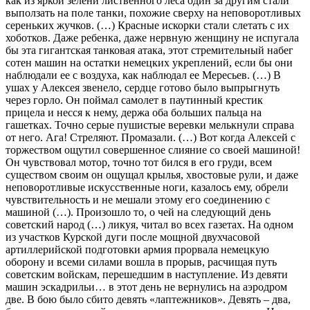
как из яркой зелени лиственного леса один за другим стали
выползать на поле танки, похожие сверху на неповоротливых
сереньких жучков. (…) Красные искорки стали слетать с их
хоботков. Даже ребенка, даже нервную женщину не испугала
бы эта гигантская танковая атака, этот стремительный набег
сотен машин на остатки немецких укреплений, если бы они
наблюдали ее с воздуха, как наблюдал ее Мересьев. (…) В
ушах у Алексея звенело, сердце готово было выпрыгнуть
через горло. Он поймал самолет в паутинный крестик
прицела и несся к нему, держа оба больших пальца на
гашетках. Точно серые пушистые веревки мелькнули справа
от него. Ага! Стреляют. Промазали. (…) Вот когда Алексей с
торжеством ощутил совершенное слияние со своей машиной!
Он чувствовал мотор, точно тот бился в его груди, всем
существом своим он ощущал крылья, хвостовые рули, и даже
неповоротливые искусственные ноги, казалось ему, обрели
чувствительность и не мешали этому его соединению с
машиной (…). Произошло то, о чей на следующий день
советский народ (…) ликуя, читал во всех газетах. На одном
из участков Курской дуги после мощной двухчасовой
артиллерийской подготовки армия прорвала немецкую
оборону и всеми силами вошла в прорыв, расчищая путь
советским войскам, перешедшим в наступление. Из девяти
машин эскадрильи… в этот день не вернулись на аэродром
две. В бою было сбито девять «лаптежников». Девять – два,