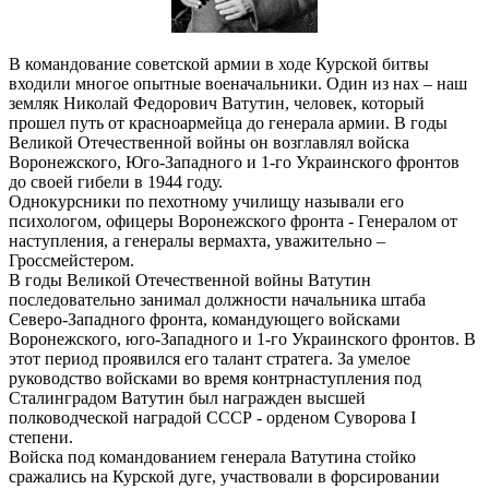
В командование советской армии в ходе Курской битвы
входили многое опытные военачальники. Один из нах – наш
земляк Николай Федорович Ватутин, человек, который
прошел путь от красноармейца до генерала армии. В годы
Великой Отечественной войны он возглавлял войска
Воронежского, Юго-Западного и 1-го Украинского фронтов
до своей гибели в 1944 году.
Однокурсники по пехотному училищу называли его
психологом, офицеры Воронежского фронта - Генералом от
наступления, а генералы вермахта, уважительно –
Гроссмейстером.
В годы Великой Отечественной войны Ватутин
последовательно занимал должности начальника штаба
Северо-Западного фронта, командующего войсками
Воронежского, юго-Западного и 1-го Украинского фронтов. В
этот период проявился его талант стратега. За умелое
руководство войсками во время контрнаступления под
Сталинградом Ватутин был награжден высшей
полководческой наградой СССР - орденом Суворова I
степени.
Войска под командованием генерала Ватутина стойко
сражались на Курской дуге, участвовали в форсировании