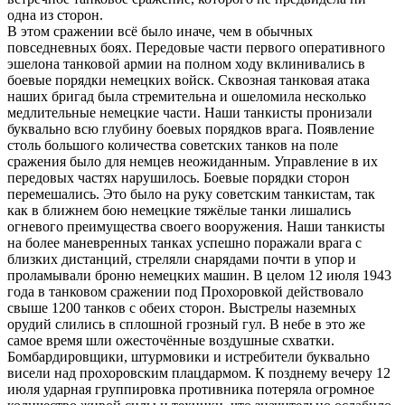
одна из сторон.
В этом сражении всё было иначе, чем в обычных
повседневных боях. Передовые части первого оперативного
эшелона танковой армии на полном ходу вклинивались в
боевые порядки немецких войск. Сквозная танковая атака
наших бригад была стремительна и ошеломила несколько
медлительные немецкие части. Наши танкисты пронизали
буквально всю глубину боевых порядков врага. Появление
столь большого количества советских танков на поле
сражения было для немцев неожиданным. Управление в их
передовых частях нарушилось. Боевые порядки сторон
перемешались. Это было на руку советским танкистам, так
как в ближнем бою немецкие тяжёлые танки лишались
огневого преимущества своего вооружения. Наши танкисты
на более маневренных танках успешно поражали врага с
близких дистанций, стреляли снарядами почти в упор и
проламывали броню немецких машин. В целом 12 июля 1943
года в танковом сражении под Прохоровкой действовало
свыше 1200 танков с обеих сторон. Выстрелы наземных
орудий слились в сплошной грозный гул. В небе в это же
самое время шли ожесточённые воздушные схватки.
Бомбардировщики, штурмовики и истребители буквально
висели над прохоровским плацдармом. К позднему вечеру 12
июля ударная группировка противника потеряла огромное