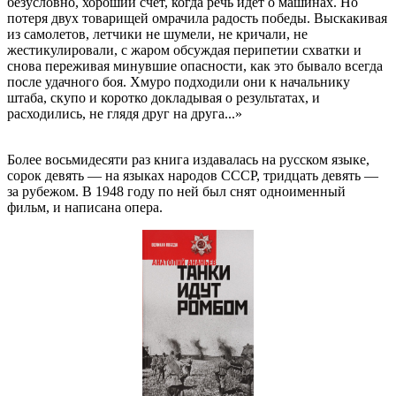
безусловно, хороший счет, когда речь идет о машинах. Но
потеря двух товарищей омрачила радость победы. Выскакивая
из самолетов, летчики не шумели, не кричали, не
жестикулировали, с жаром обсуждая перипетии схватки и
снова переживая минувшие опасности, как это бывало всегда
после удачного боя. Хмуро подходили они к начальнику
штаба, скупо и коротко докладывая о результатах, и
расходились, не глядя друг на друга...»
Более восьмидесяти раз книга издавалась на русском языке,
сорок девять — на языках народов СССР, тридцать девять —
за рубежом. В 1948 году по ней был снят одноименный
фильм, и написана опера.