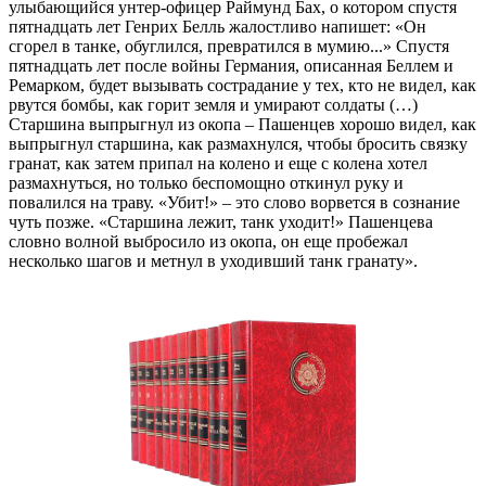
улыбающийся унтер-офицер Раймунд Бах, о котором спустя
пятнадцать лет Генрих Белль жалостливо напишет: «Он
сгорел в танке, обуглился, превратился в мумию...» Спустя
пятнадцать лет после войны Германия, описанная Беллем и
Ремарком, будет вызывать сострадание у тех, кто не видел, как
рвутся бомбы, как горит земля и умирают солдаты (…)
Старшина выпрыгнул из окопа – Пашенцев хорошо видел, как
выпрыгнул старшина, как размахнулся, чтобы бросить связку
гранат, как затем припал на колено и еще с колена хотел
размахнуться, но только беспомощно откинул руку и
повалился на траву. «Убит!» – это слово ворвется в сознание
чуть позже. «Старшина лежит, танк уходит!» Пашенцева
словно волной выбросило из окопа, он еще пробежал
несколько шагов и метнул в уходивший танк гранату».