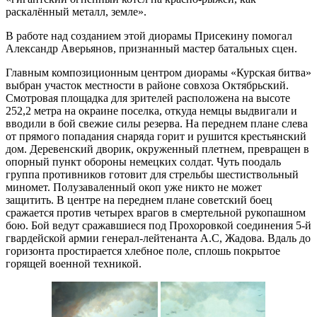
раскалённый металл, земле».
В работе над созданием этой диорамы Присекину помогал
Александр Аверьянов, признанный мастер батальных сцен.
Главным композиционным центром диорамы «Курская битва»
выбран участок местности в районе совхоза Октябрьский.
Смотровая площадка для зрителей расположена на высоте
252,2 метра на окраине поселка, откуда немцы выдвигали и
вводили в бой свежие силы резерва. На переднем плане слева
от прямого попадания снаряда горит и рушится крестьянский
дом. Деревенский дворик, окруженный плетнем, превращен в
опорный пункт обороны немецких солдат. Чуть поодаль
группа противников готовит для стрельбы шестиствольный
миномет. Полузаваленный окоп уже никто не может
защитить. В центре на переднем плане советский боец
сражается против четырех врагов в смертельной рукопашном
бою. Бой ведут сражавшиеся под Прохоровкой соединения 5-й
гвардейской армии генерал-лейтенанта А.С, Жадова. Вдаль до
горизонта простирается хлебное поле, сплошь покрытое
горящей военной техникой.