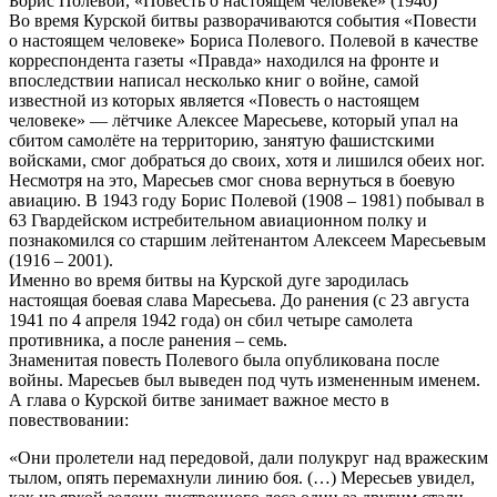
Борис Полевой, «Повесть о настоящем человеке» (1946)
Во время Курской битвы разворачиваются события «Повести
о настоящем человеке» Бориса Полевого. Полевой в качестве
корреспондента газеты «Правда» находился на фронте и
впоследствии написал несколько книг о войне, самой
известной из которых является «Повесть о настоящем
человеке» — лётчике Алексее Маресьеве, который упал на
сбитом самолёте на территорию, занятую фашистскими
войсками, смог добраться до своих, хотя и лишился обеих ног.
Несмотря на это, Маресьев смог снова вернуться в боевую
авиацию. В 1943 году Борис Полевой (1908 – 1981) побывал в
63 Гвардейском истребительном авиационном полку и
познакомился со старшим лейтенантом Алексеем Маресьевым
(1916 – 2001).
Именно во время битвы на Курской дуге зародилась
настоящая боевая слава Маресьева. До ранения (с 23 августа
1941 по 4 апреля 1942 года) он сбил четыре самолета
противника, а после ранения – семь.
Знаменитая повесть Полевого была опубликована после
войны. Маресьев был выведен под чуть измененным именем.
А глава о Курской битве занимает важное место в
повествовании:
«Они пролетели над передовой, дали полукруг над вражеским
тылом, опять перемахнули линию боя. (…) Мересьев увидел,