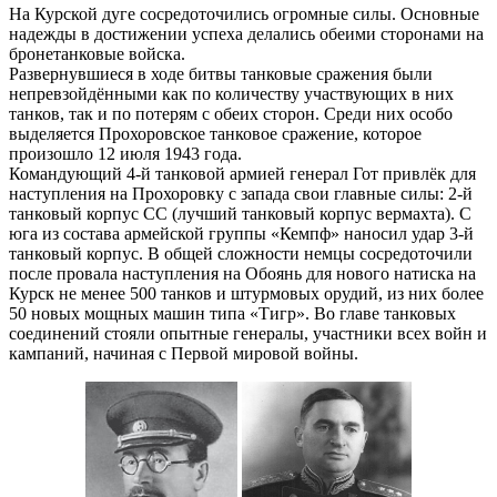
На Курской дуге сосредоточились огромные силы. Основные
надежды в достижении успеха делались обеими сторонами на
бронетанковые войска.
Развернувшиеся в ходе битвы танковые сражения были
непревзойдёнными как по количеству участвующих в них
танков, так и по потерям с обеих сторон. Среди них особо
выделяется Прохоровское танковое сражение, которое
произошло 12 июля 1943 года.
Командующий 4-й танковой армией генерал Гот привлёк для
наступления на Прохоровку с запада свои главные силы: 2-й
танковый корпус СС (лучший танковый корпус вермахта). С
юга из состава армейской группы «Кемпф» наносил удар 3-й
танковый корпус. В общей сложности немцы сосредоточили
после провала наступления на Обоянь для нового натиска на
Курск не менее 500 танков и штурмовых орудий, из них более
50 новых мощных машин типа «Тигр». Во главе танковых
соединений стояли опытные генералы, участники всех войн и
кампаний, начиная с Первой мировой войны.