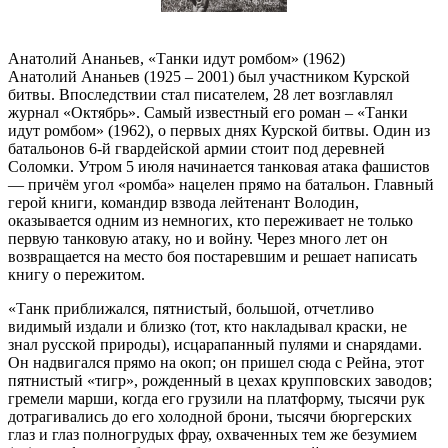
Анатолий Ананьев, «Танки идут ромбом» (1962)
Анатолий Ананьев (1925 – 2001) был участником Курской
битвы. Впоследствии стал писателем, 28 лет возглавлял
журнал «Октябрь». Самый известный его роман – «Танки
идут ромбом» (1962), о первых днях Курской битвы. Один из
батальонов 6-й гвардейской армии стоит под деревней
Соломки. Утром 5 июля начинается танковая атака фашистов
— причём угол «ромба» нацелен прямо на батальон. Главный
герой книги, командир взвода лейтенант Володин,
оказывается одним из немногих, кто переживает не только
первую танковую атаку, но и войну. Через много лет он
возвращается на место боя постаревшим и решает написать
книгу о пережитом.
«Танк приближался, пятнистый, большой, отчетливо
видимый издали и близко (тот, кто накладывал краски, не
знал русской природы), исцарапанный пулями и снарядами.
Он надвигался прямо на окоп; он пришел сюда с Рейна, этот
пятнистый «тигр», рожденный в цехах крупповских заводов;
гремели марши, когда его грузили на платформу, тысячи рук
дотрагивались до его холодной брони, тысячи бюргерских
глаз и глаз полногрудых фрау, охваченных тем же безумием