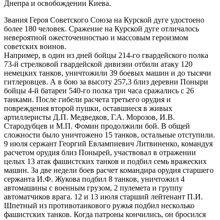
Днепра и освобождении Киева.
Звания Героя Советского Союза на Курской дуге удостоено
более 180 человек. Сражение на Курской дуге отличалось
невероятной ожесточенностью и массовым героизмом
советских воинов.
Например, в один из дней бойцы 214-го гвардейского полка
73-й стрелковой гвардейской дивизии отбили атаку 120
немецких танков, уничтожили 39 боевых машин и до тысячи
гитлеровцев. А в бою за высоту 257,3 близ деревни Поныри
бойцы 4-й батареи 540-го полка три часа сражались с 26
танками. После гибели расчета третьего орудия и
повреждения второй пушки, оставшиеся в живых
артиллеристы Д.П. Медведков, Г.А. Морозов, И.В.
Стародубцев и М.П. Фомин продолжили бой. В общей
сложности было уничтожено 15 танков, остальные отступили.
9 июля сержант Георгий Евлампиевич Литвиненко, командуя
расчетом орудия близ Понырей, участвовал в отражении
целых 13 атак фашистских танков и подбил семь вражеских
машин. За две недели боев расчет командира орудия старшего
сержанта И.Ф. Жукова подбил 8 танков, уничтожил 4
автомашины с военным грузом, 2 пулемета и группу
автоматчиков врага. 12 и 13 июля старший лейтенант П.И.
Шпетный из противотанкового ружья подбил несколько
фашистских танков. Когда патроны кончились, он бросился