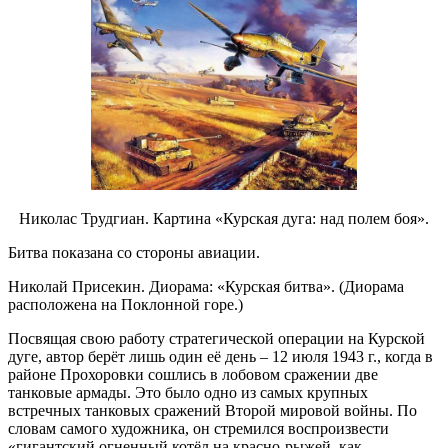
Николас Трудгиан. Картина «Курская дуга: над полем боя».
Битва показана со стороны авиации.
Николай Присекин. Диорама: «Курская битва». (Диорама
расположена на Поклонной горе.)
Посвящая свою работу стратегической операции на Курской
дуге, автор берёт лишь один её день – 12 июля 1943 г., когда в
районе Прохоровки сошлись в лобовом сражении две
танковые армады. Это было одно из самых крупных
встречных танковых сражений Второй мировой войны. По
словам самого художника, он стремился воспроизвести
«гигантский огненный котёл на красно-рыжей, как