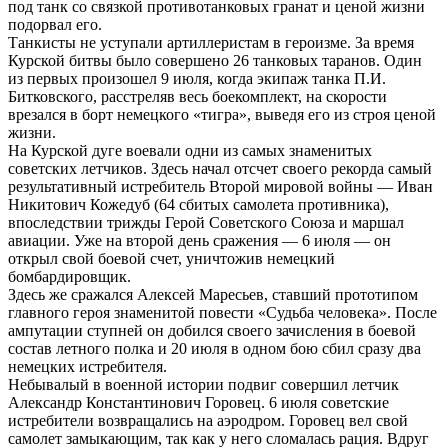
под танк со связкой противотанковых гранат и ценой жизни
подорвал его.
Танкисты не уступали артиллеристам в героизме. За время
Курской битвы было совершено 26 танковых таранов. Один
из первых произошел 9 июля, когда экипаж танка П.И.
Битковского, расстреляв весь боекомплект, на скорости
врезался в борт немецкого «тигра», выведя его из строя ценой
жизни.
На Курской дуге воевали одни из самых знаменитых
советских летчиков. Здесь начал отсчет своего рекорда самый
результативный истребитель Второй мировой войны — Иван
Никитович Кожедуб (64 сбитых самолета противника),
впоследствии трижды Герой Советского Союза и маршал
авиации. Уже на второй день сражения — 6 июля — он
открыл свой боевой счет, уничтожив немецкий
бомбардировщик.
Здесь же сражался Алексей Маресьев, ставший прототипом
главного героя знаменитой повести «Судьба человека». После
ампутации ступней он добился своего зачисления в боевой
состав летного полка и 20 июля в одном бою сбил сразу два
немецких истребителя.
Небывалый в военной истории подвиг совершил летчик
Александр Константинович Горовец. 6 июля советские
истребители возвращались на аэродром. Горовец вел свой
самолет замыкающим, так как у него сломалась рация. Вдруг