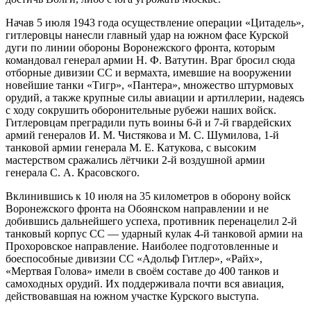
Начав 5 июля 1943 года осуществление операции «Цитадель»,
гитлеровцы нанесли главный удар на южном фасе Курской
дуги по линии обороны Воронежского фронта, которым
командовал генерал армии Н. Ф. Ватутин. Враг бросил сюда
отборные дивизии СС и вермахта, имевшие на вооружении
новейшие танки «Тигр», «Пантера», множество штурмовых
орудий, а также крупные силы авиации и артиллерии, надеясь
с ходу сокрушить оборонительные рубежи наших войск.
Гитлеровцам преградили путь воины 6-й и 7-й гвардейских
армий генералов И. М. Чистякова и М. С. Шумилова, 1-й
танковой армии генерала М. Е. Катукова, с высоким
мастерством сражались лётчики 2-й воздушной армии
генерала С. А. Красовского.
Вклинившись к 10 июля на 35 километров в оборону войск
Воронежского фронта на Обоянском направлении и не
добившись дальнейшего успеха, противник перенацелил 2-й
танковый корпус СС — ударный кулак 4-й танковой армии на
Прохоровское направление. Наиболее подготовленные и
боеспособные дивизии СС «Адольф Гитлер», «Райх»,
«Мертвая Голова» имели в своём составе до 400 танков и
самоходных орудий. Их поддерживала почти вся авиация,
действовавшая на южном участке Курского выступа.