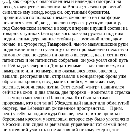
(…), как фюрер, с благоговением и надеждой смотрели на
него, уходящего с эшелоном на Восток; тысячи проклятий
сыпались ему вслед, когда он, окутанный брезентом,
продвигался по польской земле; около него на платформе
появился часовой, когда эшелон пересек русскую границу;
под Смоленском взлетел в воздух впереди идущий состав; на
товарных тупиках белгородского вокзала рухнули под ним
подпиленные деревянные стойки разгрузочной площадки;
ночью, на хуторе под Тамаровкой, чьи-то мальчишеские руки
подложили под его гусеницу старую проржавелую пехотную
лимонку; еще не сделав ни одного выстрела, как и сотни его
пятнистых и не пятнистых собратьев, он уже усеял свой путь
от Рейна до Северного Донца трупами — хватали всех, кто
намеренно или ненамеренно оказывался возле эшелона,
вешали, расстреливали, отправляли в концлагеря; броня уже
обрызгана кровью, и художник ошибся, малюя желтые,
зеленые, коричневые пятна. Этот самый «тигр» надвигался
сейчас на окоп, и два глазка, две прорехи – водителя и стрелка
— в упор смотрели на Пашенцева. Кто был за этими
прорезями, кто вел танк? Убежденный нацист или обманутый
бюргер, чье Lebensraum (жизненное пространство. – Прим.
ред.) у себя на родине куда больше, чем то, в три аршина с
березовым крестом у изголовья, которое ему было уготовлено
в России; или сидел за рычагами управления тот самый поэт,
не хотевший умирать и не желавший никому смерти, тот