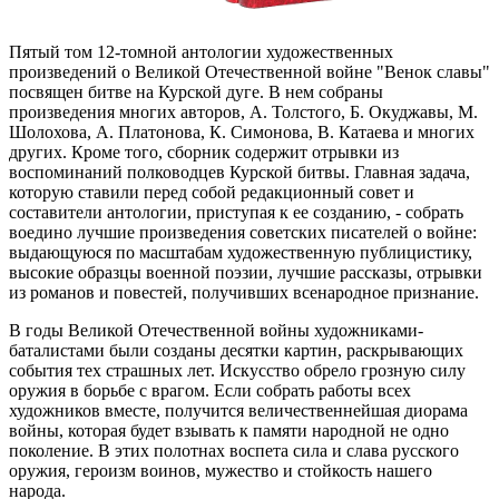
Пятый том 12-томной антологии художественных
произведений о Великой Отечественной войне "Венок славы"
посвящен битве на Курской дуге. В нем собраны
произведения многих авторов, А. Толстого, Б. Окуджавы, М.
Шолохова, А. Платонова, К. Симонова, В. Катаева и многих
других. Кроме того, сборник содержит отрывки из
воспоминаний полководцев Курской битвы. Главная задача,
которую ставили перед собой редакционный совет и
составители антологии, приступая к ее созданию, - собрать
воедино лучшие произведения советских писателей о войне:
выдающуюся по масштабам художественную публицистику,
высокие образцы военной поэзии, лучшие рассказы, отрывки
из романов и повестей, получивших всенародное признание.
В годы Великой Отечественной войны художниками-
баталистами были созданы десятки картин, раскрывающих
события тех страшных лет. Искусство обрело грозную силу
оружия в борьбе с врагом. Если собрать работы всех
художников вместе, получится величественнейшая диорама
войны, которая будет взывать к памяти народной не одно
поколение. В этих полотнах воспета сила и слава русского
оружия, героизм воинов, мужество и стойкость нашего
народа.