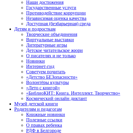
Наши достижения
Государственные услуги
Противодействие коррупции
Независимая оценка качества
Доступная (безбарьерная) среда
Детям и подросткам
Творческие объединения
Виртуальные выставки
Литературные игры
Детское читательское жюри
О писателях и не только
Новинки
Интернет-гид
Советуем почитать
«Детство БЕЗопасности»
Волонтёры культуры
«Лето с книгой»
«БиблиоКИТ: Книга. Интеллект. Творчество»
Космический онлайн диктант
Музей детской книги
Родителям и педагогам
Книжные новинки
Полезные ссылки
О правах ребенка
РДФ в Белгороде