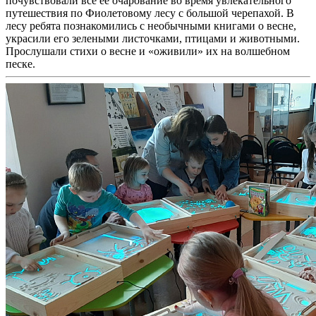
почувствовали все ее очарование во время увлекательного
путешествия по Фиолетовому лесу с большой черепахой. В
лесу ребята познакомились с необычными книгами о весне,
украсили его зелеными листочками, птицами и животными.
Прослушали стихи о весне и «оживили» их на волшебном
песке.