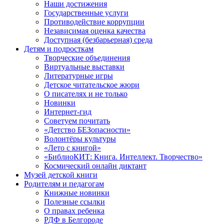
Наши достижения
Государственные услуги
Противодействие коррупции
Независимая оценка качества
Доступная (безбарьерная) среда
Детям и подросткам
Творческие объединения
Виртуальные выставки
Литературные игры
Детское читательское жюри
О писателях и не только
Новинки
Интернет-гид
Советуем почитать
«Детство БЕЗопасности»
Волонтёры культуры
«Лето с книгой»
«БиблиоКИТ: Книга. Интеллект. Творчество»
Космический онлайн диктант
Музей детской книги
Родителям и педагогам
Книжные новинки
Полезные ссылки
О правах ребенка
РДФ в Белгороде