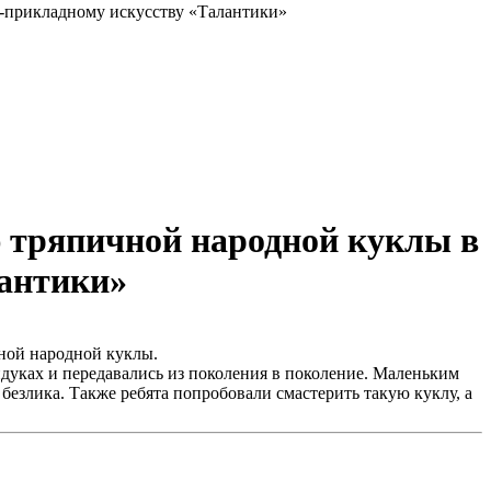
но-прикладному искусству «Талантики»
ию тряпичной народной куклы в
лантики»
чной народной куклы.
ндуках и передавались из поколения в поколение. Маленьким
 безлика. Также ребята попробовали смастерить такую куклу, а