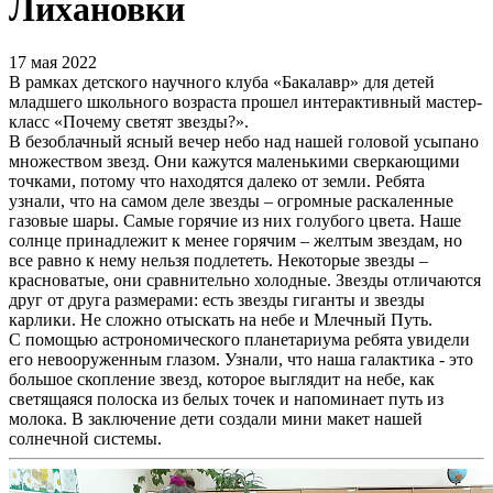
Лихановки
17 мая 2022
В рамках детского научного клуба «Бакалавр» для детей
младшего школьного возраста прошел интерактивный мастер-
класс «Почему светят звезды?».
В безоблачный ясный вечер небо над нашей головой усыпано
множеством звезд. Они кажутся маленькими сверкающими
точками, потому что находятся далеко от земли. Ребята
узнали, что на самом деле звезды – огромные раскаленные
газовые шары. Самые горячие из них голубого цвета. Наше
солнце принадлежит к менее горячим – желтым звездам, но
все равно к нему нельзя подлететь. Некоторые звезды –
красноватые, они сравнительно холодные. Звезды отличаются
друг от друга размерами: есть звезды гиганты и звезды
карлики. Не сложно отыскать на небе и Млечный Путь.
С помощью астрономического планетариума ребята увидели
его невооруженным глазом. Узнали, что наша галактика - это
большое скопление звезд, которое выглядит на небе, как
светящаяся полоска из белых точек и напоминает путь из
молока. В заключение дети создали мини макет нашей
солнечной системы.