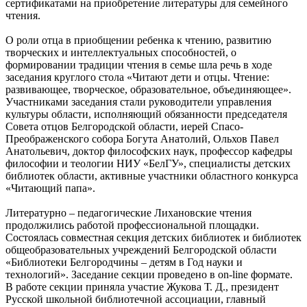
сертификатами на приобретение литературы для семейного
чтения.
О роли отца в приобщении ребенка к чтению, развитию
творческих и интеллектуальных способностей, о
формировании традиции чтения в семье шла речь в ходе
заседания круглого стола «Читают дети и отцы. Чтение:
развивающее, творческое, образовательное, объединяющее».
Участниками заседания стали руководители управления
культуры области, исполняющий обязанности председателя
Совета отцов Белгородской области, иерей Спасо-
Преображенского собора Богута Анатолий, Ольхов Павел
Анатольевич, доктор философских наук, профессор кафедры
философии и теологии НИУ «БелГУ», специалисты детских
библиотек области, активные участники областного конкурса
«Читающий папа».
Литературно – педагогические Лихановские чтения
продолжились работой профессиональной площадки.
Состоялась совместная секция детских библиотек и библиотек
общеобразовательных учреждений Белгородской области
«Библиотеки Белгородчины – детям в Год науки и
технологий». Заседание секции проведено в on-line формате.
В работе секции приняла участие Жукова Т. Д., президент
Русской школьной библиотечной ассоциации, главный