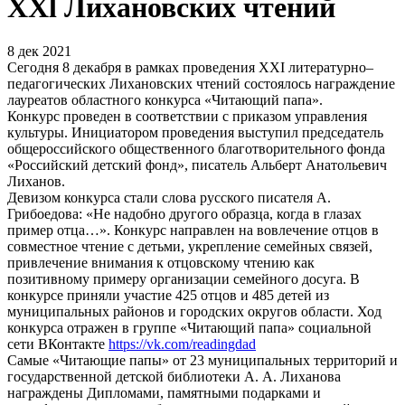
XXl Лихановских чтений
8 дек 2021
Сегодня 8 декабря в рамках проведения XXI литературно–
педагогических Лихановских чтений состоялось награждение
лауреатов областного конкурса «Читающий папа».
Конкурс проведен в соответствии с приказом управления
культуры. Инициатором проведения выступил председатель
общероссийского общественного благотворительного фонда
«Российский детский фонд», писатель Альберт Анатольевич
Лиханов.
Девизом конкурса стали слова русского писателя А.
Грибоедова: «Не надобно другого образца, когда в глазах
пример отца…». Конкурс направлен на вовлечение отцов в
совместное чтение с детьми, укрепление семейных связей,
привлечение внимания к отцовскому чтению как
позитивному примеру организации семейного досуга. В
конкурсе приняли участие 425 отцов и 485 детей из
муниципальных районов и городских округов области. Ход
конкурса отражен в группе «Читающий папа» социальной
сети ВКонтакте
https://vk.com/readingdad
Самые «Читающие папы» от 23 муниципальных территорий и
государственной детской библиотеки А. А. Лиханова
награждены Дипломами, памятными подарками и