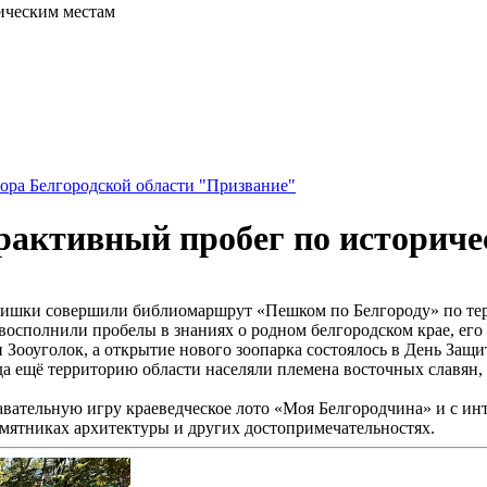
рическим местам
ора Белгородской области "Призвание"
ерактивный пробег по историч
ьчишки совершили библиомаршрут «Пешком по Белгороду» по тер
 восполнили пробелы в знаниях о родном белгородском крае, его
н Зооуголок, а открытие нового зоопарка состоялось в День Защи
огда ещё территорию области населяли племена восточных славян
авательную игру краеведческое лото «Моя Белгородчина» и с и
мятниках архитектуры и других достопримечательностях.