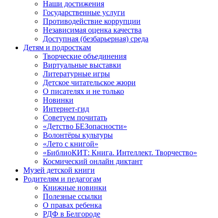
Наши достижения
Государственные услуги
Противодействие коррупции
Независимая оценка качества
Доступная (безбарьерная) среда
Детям и подросткам
Творческие объединения
Виртуальные выставки
Литературные игры
Детское читательское жюри
О писателях и не только
Новинки
Интернет-гид
Советуем почитать
«Детство БЕЗопасности»
Волонтёры культуры
«Лето с книгой»
«БиблиоКИТ: Книга. Интеллект. Творчество»
Космический онлайн диктант
Музей детской книги
Родителям и педагогам
Книжные новинки
Полезные ссылки
О правах ребенка
РДФ в Белгороде