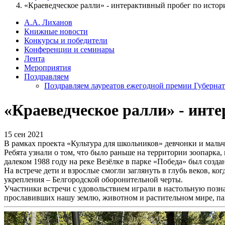
«Краеведческое ралли» - интерактивный пробег по исто
А.А. Лиханов
Книжные новости
Конкурсы и победители
Конференции и семинары
Лента
Мероприятия
Поздравляем
Поздравляем лауреатов ежегодной премии Губернат
«Краеведческое ралли» - инт
15 сен 2021
В рамках проекта «Культура для школьников» девчонки и мал
Ребята узнали о том, что было раньше на территории зоопарка,
далеком 1988 году на реке Везёлке в парке «Победа» был созда
На встрече дети и взрослые смогли заглянуть в глубь веков, к
укрепления – Белгородской оборонительной черты.
Участники встречи с удовольствием играли в настольную позн
прославивших нашу землю, животном и растительном мире, па