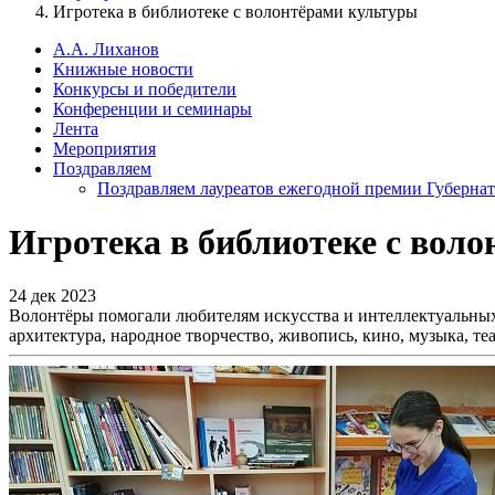
Игротека в библиотеке с волонтёрами культуры
А.А. Лиханов
Книжные новости
Конкурсы и победители
Конференции и семинары
Лента
Мероприятия
Поздравляем
Поздравляем лауреатов ежегодной премии Губернат
Игротека в библиотеке с вол
24 дек 2023
Волонтёры помогали любителям искусства и интеллектуальных
архитектура, народное творчество, живопись, кино, музыка, те