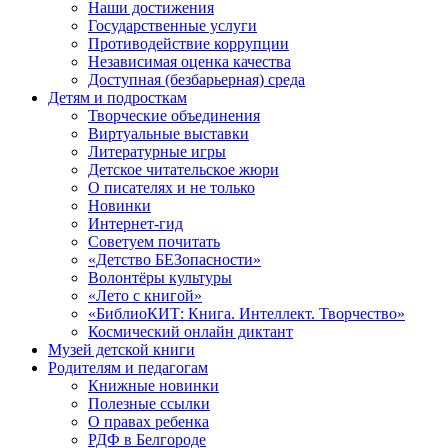
Наши достижения
Государственные услуги
Противодействие коррупции
Независимая оценка качества
Доступная (безбарьерная) среда
Детям и подросткам
Творческие объединения
Виртуальные выставки
Литературные игры
Детское читательское жюри
О писателях и не только
Новинки
Интернет-гид
Советуем почитать
«Детство БЕЗопасности»
Волонтёры культуры
«Лето с книгой»
«БиблиоКИТ: Книга. Интеллект. Творчество»
Космический онлайн диктант
Музей детской книги
Родителям и педагогам
Книжные новинки
Полезные ссылки
О правах ребенка
РДФ в Белгороде