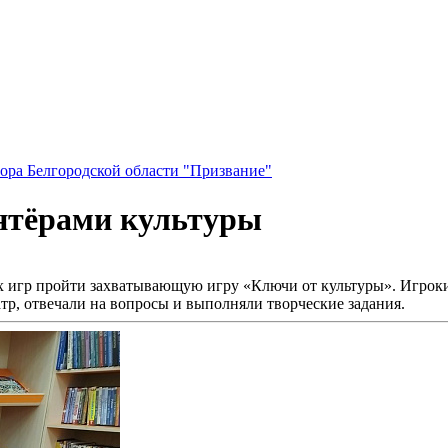
ора Белгородской области "Призвание"
онтёрами культуры
 игр пройти захватывающую игру «Ключи от культуры». Игроки п
атр, отвечали на вопросы и выполняли творческие задания.