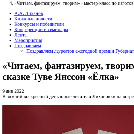
«Читаем, фантазируем, творим» - мастер-класс по изгот
А.А. Лиханов
Книжные новости
Конкурсы и победители
Конференции и семинары
Лента
Мероприятия
Поздравляем
Поздравляем лауреатов ежегодной премии Губернат
«Читаем, фантазируем, творим
сказке Туве Янссон «Ёлка»
9 янв 2022
В зимний воскресный день юные читатели Лихановки на встреч