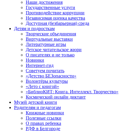
Наши достижения
Государственные услуги
Противодействие коррупции
Независимая оценка качества
Доступная (безбарьерная) среда
Детям и подросткам
Творческие объединения
Виртуальные выставки
Литературные игры
Детское читательское жюри
О писателях и не только
Новинки
Интернет-гид
Советуем почитать
«Детство БЕЗопасности»
Волонтёры культуры
«Лето с книгой»
«БиблиоКИТ: Книга. Интеллект. Творчество»
Космический онлайн диктант
Музей детской книги
Родителям и педагогам
Книжные новинки
Полезные ссылки
О правах ребенка
РДФ в Белгороде