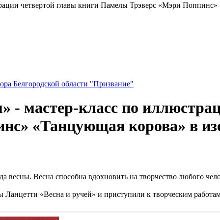
страции четвертой главы книги Памелы Трэверс «Мэри Поппинс
ора Белгородской области "Призвание"
м» - мастер-класс по иллюстра
нс» «Танцующая корова» в и
весны. Весна способна вдохновить на творчество любого человек
ы Ланцетти «Весна и ручей» и приступили к творческим работа