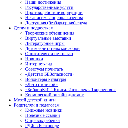
Наши достижения
Государственные услуги
Противодействие коррупции
Независимая оценка качества
Доступная (безбарьерная) среда
Детям и подросткам
Творческие объединения
Виртуальные выставки
Литературные игры
Детское читательское жюри
О писателях и не только
Новинки
Интернет-гид
Советуем почитать
«Детство БЕЗопасности»
Волонтёры культуры
«Лето с книгой»
«БиблиоКИТ: Книга. Интеллект. Творчество»
Космический онлайн диктант
Музей детской книги
Родителям и педагогам
Книжные новинки
Полезные ссылки
О правах ребенка
РДФ в Белгороде