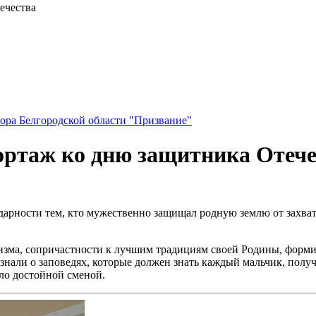
ечества
ора Белгородской области "Призвание"
ортаж ко дню защитника Отече
арности тем, кто мужественно защищал родную землю от захватч
изма, сопричастности к лучшим традициям своей Родины, форми
узнали о заповедях, которые должен знать каждый мальчик, пол
ло достойной сменой.