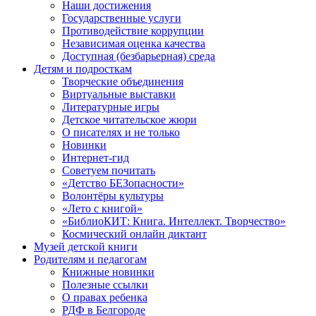
Наши достижения
Государственные услуги
Противодействие коррупции
Независимая оценка качества
Доступная (безбарьерная) среда
Детям и подросткам
Творческие объединения
Виртуальные выставки
Литературные игры
Детское читательское жюри
О писателях и не только
Новинки
Интернет-гид
Советуем почитать
«Детство БЕЗопасности»
Волонтёры культуры
«Лето с книгой»
«БиблиоКИТ: Книга. Интеллект. Творчество»
Космический онлайн диктант
Музей детской книги
Родителям и педагогам
Книжные новинки
Полезные ссылки
О правах ребенка
РДФ в Белгороде