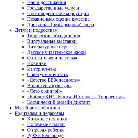
Наши достижения
Государственные услуги
Противодействие коррупции
Независимая оценка качества
Доступная (безбарьерная) среда
Детям и подросткам
Творческие объединения
Виртуальные выставки
Литературные игры
Детское читательское жюри
О писателях и не только
Новинки
Интернет-гид
Советуем почитать
«Детство БЕЗопасности»
Волонтёры культуры
«Лето с книгой»
«БиблиоКИТ: Книга. Интеллект. Творчество»
Космический онлайн диктант
Музей детской книги
Родителям и педагогам
Книжные новинки
Полезные ссылки
О правах ребенка
РДФ в Белгороде