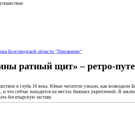
путешествие
ора Белгородской области "Призвание"
дины ратный щит» – ретро-пут
ствие в глубь 16 века. Юные читатели узнали, как возводили Бе
 и что сейчас находится на местах бывших укреплений. В заклю
ать богатырскую заставу.