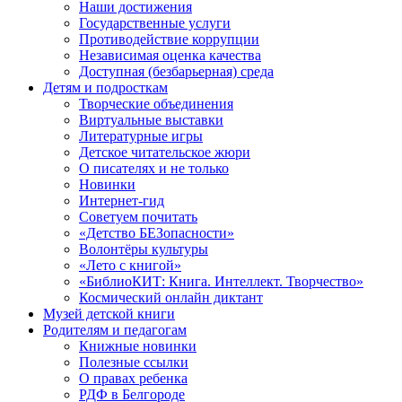
Наши достижения
Государственные услуги
Противодействие коррупции
Независимая оценка качества
Доступная (безбарьерная) среда
Детям и подросткам
Творческие объединения
Виртуальные выставки
Литературные игры
Детское читательское жюри
О писателях и не только
Новинки
Интернет-гид
Советуем почитать
«Детство БЕЗопасности»
Волонтёры культуры
«Лето с книгой»
«БиблиоКИТ: Книга. Интеллект. Творчество»
Космический онлайн диктант
Музей детской книги
Родителям и педагогам
Книжные новинки
Полезные ссылки
О правах ребенка
РДФ в Белгороде