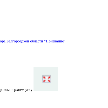
ора Белгородской области "Призвание"
правом верхнем углу