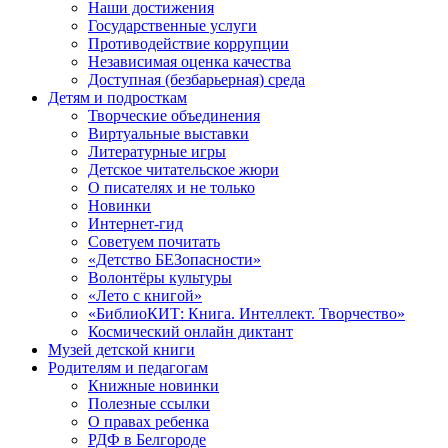
Наши достижения
Государственные услуги
Противодействие коррупции
Независимая оценка качества
Доступная (безбарьерная) среда
Детям и подросткам
Творческие объединения
Виртуальные выставки
Литературные игры
Детское читательское жюри
О писателях и не только
Новинки
Интернет-гид
Советуем почитать
«Детство БЕЗопасности»
Волонтёры культуры
«Лето с книгой»
«БиблиоКИТ: Книга. Интеллект. Творчество»
Космический онлайн диктант
Музей детской книги
Родителям и педагогам
Книжные новинки
Полезные ссылки
О правах ребенка
РДФ в Белгороде