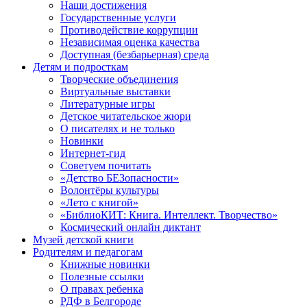
Наши достижения
Государственные услуги
Противодействие коррупции
Независимая оценка качества
Доступная (безбарьерная) среда
Детям и подросткам
Творческие объединения
Виртуальные выставки
Литературные игры
Детское читательское жюри
О писателях и не только
Новинки
Интернет-гид
Советуем почитать
«Детство БЕЗопасности»
Волонтёры культуры
«Лето с книгой»
«БиблиоКИТ: Книга. Интеллект. Творчество»
Космический онлайн диктант
Музей детской книги
Родителям и педагогам
Книжные новинки
Полезные ссылки
О правах ребенка
РДФ в Белгороде