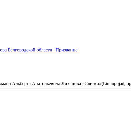
ора Белгородской области "Призвание"
романа Альберта Анатольевича Лиханова «Слетки»(Linnupojad, õpp