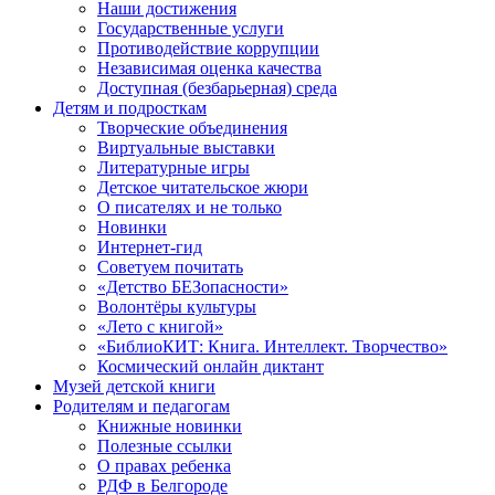
Наши достижения
Государственные услуги
Противодействие коррупции
Независимая оценка качества
Доступная (безбарьерная) среда
Детям и подросткам
Творческие объединения
Виртуальные выставки
Литературные игры
Детское читательское жюри
О писателях и не только
Новинки
Интернет-гид
Советуем почитать
«Детство БЕЗопасности»
Волонтёры культуры
«Лето с книгой»
«БиблиоКИТ: Книга. Интеллект. Творчество»
Космический онлайн диктант
Музей детской книги
Родителям и педагогам
Книжные новинки
Полезные ссылки
О правах ребенка
РДФ в Белгороде