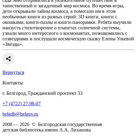
сада №40 отправились в увлекательное путешествие в
таинственный и загадочный мир космоса. Во время игры,
дети открывали тайны космоса, а помогали им в этом
необычные книги из разных серий: 3D книги, книги с
окошками, книги-пазлы и книги-панорамки. Ребята выучили
наизусть стихотворение о планетах солнечной системы,
узнали много интересного о космонавтах, познакомились с
созвездиями и послушали космическую сказку Елены Ульевой
«Звёзды».
Вернуться
Контакты
г. Белгород, Гражданский проспект 33
+7 (4722) 27-98-07
belgdb@belgov.ru
2008 — 2026 © Белгородская государственная
детская библиотека имени А.А. Лиханова