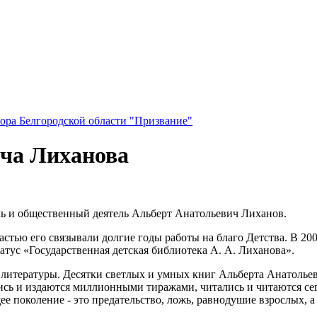
ора Белгородской области "Призвание"
ча Лиханова
тель и общественный деятель Альберт Анатольевич Лиханов.
астью его связывали долгие годы работы на благо Детства. В 20
атус «Государственная детская библиотека А. А. Лиханова».
литературы. Десятки светлых и умных книг Альберта Анатольев
лись и издаются миллионными тиражами, читались и читаются се
е поколение - это предательство, ложь, равнодушие взрослых, а