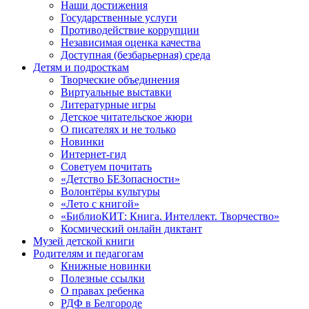
Наши достижения
Государственные услуги
Противодействие коррупции
Независимая оценка качества
Доступная (безбарьерная) среда
Детям и подросткам
Творческие объединения
Виртуальные выставки
Литературные игры
Детское читательское жюри
О писателях и не только
Новинки
Интернет-гид
Советуем почитать
«Детство БЕЗопасности»
Волонтёры культуры
«Лето с книгой»
«БиблиоКИТ: Книга. Интеллект. Творчество»
Космический онлайн диктант
Музей детской книги
Родителям и педагогам
Книжные новинки
Полезные ссылки
О правах ребенка
РДФ в Белгороде