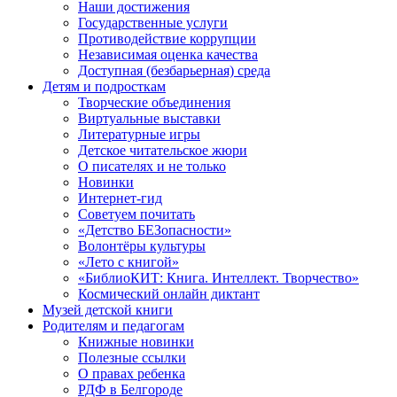
Наши достижения
Государственные услуги
Противодействие коррупции
Независимая оценка качества
Доступная (безбарьерная) среда
Детям и подросткам
Творческие объединения
Виртуальные выставки
Литературные игры
Детское читательское жюри
О писателях и не только
Новинки
Интернет-гид
Советуем почитать
«Детство БЕЗопасности»
Волонтёры культуры
«Лето с книгой»
«БиблиоКИТ: Книга. Интеллект. Творчество»
Космический онлайн диктант
Музей детской книги
Родителям и педагогам
Книжные новинки
Полезные ссылки
О правах ребенка
РДФ в Белгороде