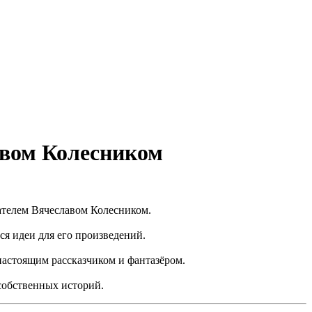
лавом Колесником
ателем Вячеславом Колесником.
я идеи для его произведений.
настоящим рассказчиком и фантазёром.
собственных историй.