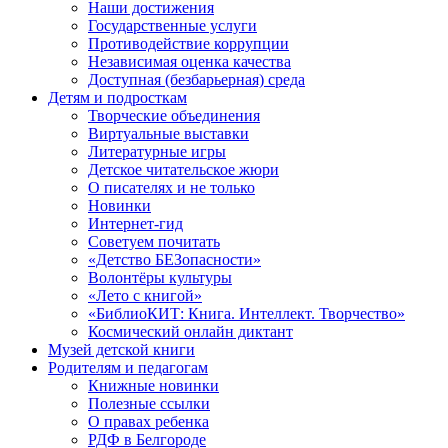
Наши достижения
Государственные услуги
Противодействие коррупции
Независимая оценка качества
Доступная (безбарьерная) среда
Детям и подросткам
Творческие объединения
Виртуальные выставки
Литературные игры
Детское читательское жюри
О писателях и не только
Новинки
Интернет-гид
Советуем почитать
«Детство БЕЗопасности»
Волонтёры культуры
«Лето с книгой»
«БиблиоКИТ: Книга. Интеллект. Творчество»
Космический онлайн диктант
Музей детской книги
Родителям и педагогам
Книжные новинки
Полезные ссылки
О правах ребенка
РДФ в Белгороде