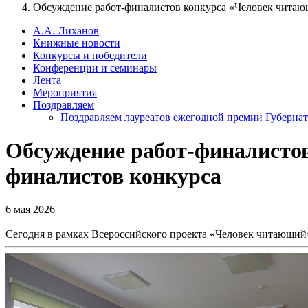
Обсуждение работ-финалистов конкурса «Человек читаю
А.А. Лиханов
Книжные новости
Конкурсы и победители
Конференции и семинары
Лента
Мероприятия
Поздравляем
Поздравляем лауреатов ежегодной премии Губернат
Обсуждение работ-финалисто
финалистов конкурса
6 мая 2026
Сегодня в рамках Всероссийского проекта «Человек читающий»