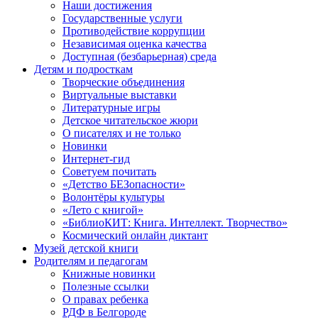
Наши достижения
Государственные услуги
Противодействие коррупции
Независимая оценка качества
Доступная (безбарьерная) среда
Детям и подросткам
Творческие объединения
Виртуальные выставки
Литературные игры
Детское читательское жюри
О писателях и не только
Новинки
Интернет-гид
Советуем почитать
«Детство БЕЗопасности»
Волонтёры культуры
«Лето с книгой»
«БиблиоКИТ: Книга. Интеллект. Творчество»
Космический онлайн диктант
Музей детской книги
Родителям и педагогам
Книжные новинки
Полезные ссылки
О правах ребенка
РДФ в Белгороде