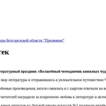
ора Белгородской области "Призвание"
тек
тературный праздник «Волшебный чемоданчик книжных чуд
 мир литературы и отправившись в увлекательное путешествие 
бимые произведения, весело смеялись и с азартом отвечали на
читателей наградили за искреннюю любовь к литературе и актив
 юных артистов из Детской школы искусств №1 подарили незаб