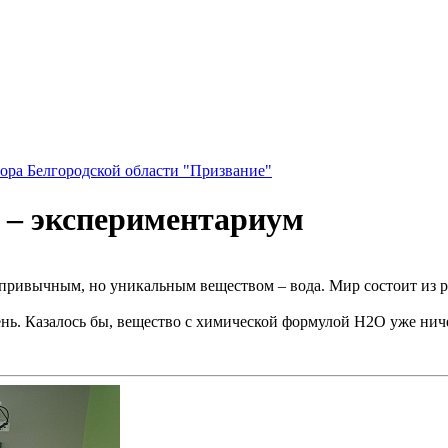
ора Белгородской области "Призвание"
 – экспериментариум
ривычным, но уникальным веществом – вода. Мир состоит из ра
ень. Казалось бы, вещество с химической формулой H2O уже ниче