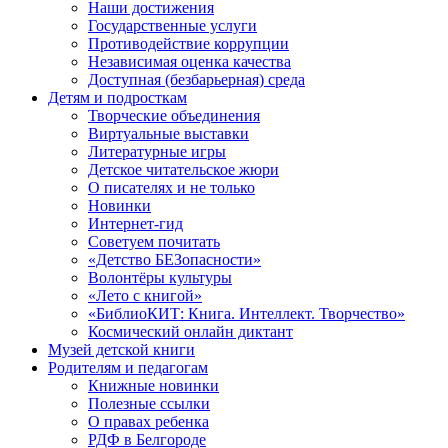
Наши достижения
Государственные услуги
Противодействие коррупции
Независимая оценка качества
Доступная (безбарьерная) среда
Детям и подросткам
Творческие объединения
Виртуальные выставки
Литературные игры
Детское читательское жюри
О писателях и не только
Новинки
Интернет-гид
Советуем почитать
«Детство БЕЗопасности»
Волонтёры культуры
«Лето с книгой»
«БиблиоКИТ: Книга. Интеллект. Творчество»
Космический онлайн диктант
Музей детской книги
Родителям и педагогам
Книжные новинки
Полезные ссылки
О правах ребенка
РДФ в Белгороде