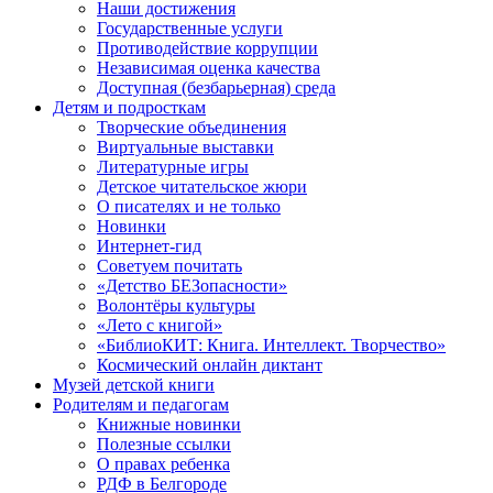
Наши достижения
Государственные услуги
Противодействие коррупции
Независимая оценка качества
Доступная (безбарьерная) среда
Детям и подросткам
Творческие объединения
Виртуальные выставки
Литературные игры
Детское читательское жюри
О писателях и не только
Новинки
Интернет-гид
Советуем почитать
«Детство БЕЗопасности»
Волонтёры культуры
«Лето с книгой»
«БиблиоКИТ: Книга. Интеллект. Творчество»
Космический онлайн диктант
Музей детской книги
Родителям и педагогам
Книжные новинки
Полезные ссылки
О правах ребенка
РДФ в Белгороде