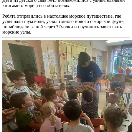
Дети из детского сада №43 познакомились с удивительными
книгами о море и его обитателях.
Ребята отправились в настоящее морское путешествие, где
услышали шум волн, узнали много нового о морской фауне,
понаблюдали за ней через 3D-очки и научились завязывать
морские узлы.