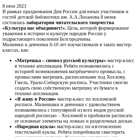
8 июн 2023
В рамках празднования Дня России для юных участников и
гостей детской библиотеки им. А.А.Лиханова 8 июня
состоялась
лаборатория читательского творчества
«Культура нас объединяет!».
Цель, которой формирование
уважения к истории и культуре народов России у
подрастающего поколения Белгородчины.
Мальчики и девчонки 6-10 лет поучаствовали в таких мастер-
классах, как:
«Матрешка – символ русской культуры»
мастер-класс
в технике аппликация. Ребята познакомились с
историей возникновения матрёшечного промысла, c
промыслами матрешек, расписанными под Хохлому,
Гжель, Урало-Сибирскую роспись. Участники смогли
создать свою собственную матрешку из бумаги в
технике аппликация.
«Я живу в России»
мастер-класс по хохломской
росписи. Мальчишки и девчонки с удовольствием
познакомились с популярной из всех видов русской
народной росписью – Хохломой и пробовали расписать
ее основные элементы на ложках и разделочных досках.
«Народная кукла»
мастер-класс по изготовлению
текстильной куклы. Ребята попробовали смастерить