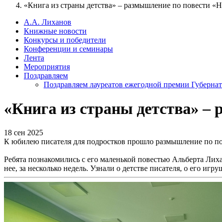
«Книга из страны детства» – размышление по повести «
А.А. Лиханов
Книжные новости
Конкурсы и победители
Конференции и семинары
Лента
Мероприятия
Поздравляем
Поздравляем лауреатов ежегодной премии Губернат
«Книга из страны детства» –
18 сен 2025
К юбилею писателя для подростков прошло размышление по п
Ребята познакомились с его маленькой повестью Альберта Лиха
нее, за несколько недель. Узнали о детстве писателя, о его игр