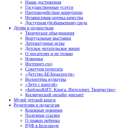
Наши достижения
Государственные услуги
Противодействие коррупции
Независимая оценка качества
Доступная (безбарьерная) среда
Детям и подросткам
Творческие объединения
Виртуальные выставки
Литературные игры
Детское читательское жюри
О писателях и не только
Новинки
Интернет-гид
Советуем почитать
«Детство БЕЗопасности»
Волонтёры культуры
«Лето с книгой»
«БиблиоКИТ: Книга. Интеллект. Творчество»
Космический онлайн диктант
Музей детской книги
Родителям и педагогам
Книжные новинки
Полезные ссылки
О правах ребенка
РДФ в Белгороде