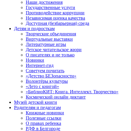
Наши достижения
Государственные услуги
Противодействие коррупции
Независимая оценка качества
Доступная (безбарьерная) среда
Детям и подросткам
Творческие объединения
Виртуальные выставки
Литературные игры
Детское читательское жюри
О писателях и не только
Новинки
Интернет-гид
Советуем почитать
«Детство БЕЗопасности»
Волонтёры культуры
«Лето с книгой»
«БиблиоКИТ: Книга. Интеллект. Творчество»
Космический онлайн диктант
Музей детской книги
Родителям и педагогам
Книжные новинки
Полезные ссылки
О правах ребенка
РДФ в Белгороде