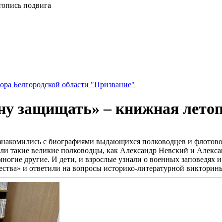
топись подвига
ора Белгородской области "Призвание"
ину защищать» – книжная лето
накомились с биографиями выдающихся полководцев и флотоводц
ли такие великие полководцы, как Александр Невский и Алекса
ногие другие. И дети, и взрослые узнали о военных заповедях и
ества» и ответили на вопросы историко-литературной викторин