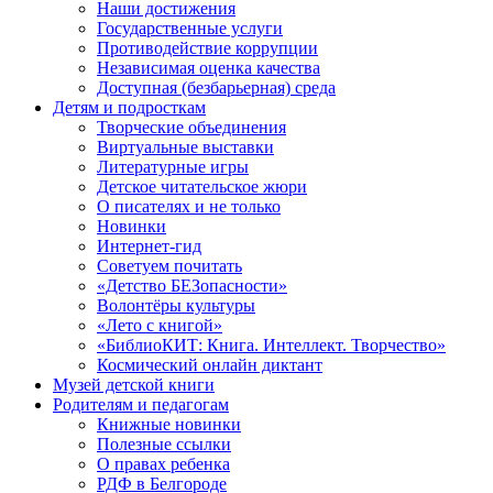
Наши достижения
Государственные услуги
Противодействие коррупции
Независимая оценка качества
Доступная (безбарьерная) среда
Детям и подросткам
Творческие объединения
Виртуальные выставки
Литературные игры
Детское читательское жюри
О писателях и не только
Новинки
Интернет-гид
Советуем почитать
«Детство БЕЗопасности»
Волонтёры культуры
«Лето с книгой»
«БиблиоКИТ: Книга. Интеллект. Творчество»
Космический онлайн диктант
Музей детской книги
Родителям и педагогам
Книжные новинки
Полезные ссылки
О правах ребенка
РДФ в Белгороде