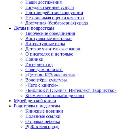
Наши достижения
Государственные услуги
Противодействие коррупции
Независимая оценка качества
Доступная (безбарьерная) среда
Детям и подросткам
Творческие объединения
Виртуальные выставки
Литературные игры
Детское читательское жюри
О писателях и не только
Новинки
Интернет-гид
Советуем почитать
«Детство БЕЗопасности»
Волонтёры культуры
«Лето с книгой»
«БиблиоКИТ: Книга. Интеллект. Творчество»
Космический онлайн диктант
Музей детской книги
Родителям и педагогам
Книжные новинки
Полезные ссылки
О правах ребенка
РДФ в Белгороде